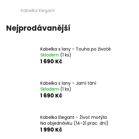
a
Kabelka Elegant
j
í
Nejprodávanější
t
?
Kabelka s lany - Touha po životě
Skladem
(1 ks)
1 690 Kč
HLEDAT
Kabelka s lany - Jarní tání
Skladem
(1 ks)
1 690 Kč
D
o
p
Kabelka Elegant - Život motýla
o
Na objednávku (14-21 prac. dní)
r
1 990 Kč
u