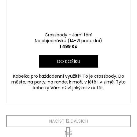
Crossbody - Jarní tání
Na objednávku (14-21 prac. dní)
1 499 Kč
DO KOŠÍKU
Kabelka pro každodenní využití? To je crossbody. Do
města, na party, na rande, k moři, v létě i v zimě. Tyto
kabelky Vám oživí jakýkoliv outfit.
NAČÍST 12 DALŠÍCH
S
1
5
t