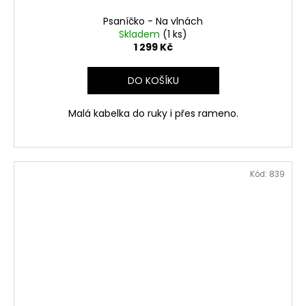
Psaníčko - Na vlnách
Skladem
(1 ks)
1 299 Kč
DO KOŠÍKU
Malá kabelka do ruky i přes rameno.
Kód:
839