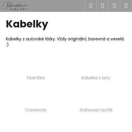
K
Přejít
Hledat
Náku
M
Přihlášen
na
o
obsah
Zpět
Zpět
košík
š
Kabelky
í
C
k
o
Kabelky z autorské látky. Vždy originální, barevná a veselá.
:)
p
o
t
ř
e
Psaníčka
Kabelka s lany
b
u
j
e
Crossbody
Stahovací pytlík
t
e
n