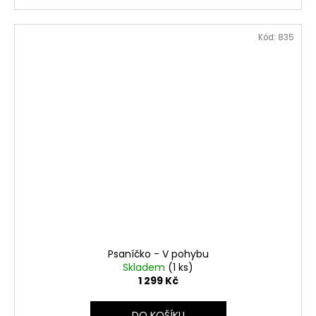
Kód:
835
Psaníčko - V pohybu
Skladem
(1 ks)
1 299 Kč
DO KOŠÍKU