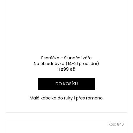
Psaníčko - Sluneční záře
Na objednávku (14-21 prac. dní)
1 299 Kč
DO KOŠÍKU
Malá kabelka do ruky i přes rameno.
Kód:
840