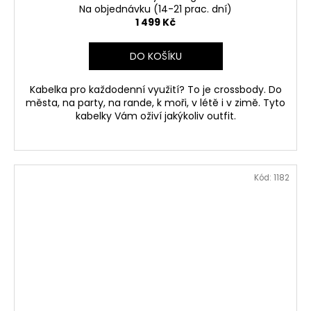
Na objednávku (14-21 prac. dní)
1 499 Kč
DO KOŠÍKU
Kabelka pro každodenní využití? To je crossbody. Do
města, na party, na rande, k moři, v létě i v zimě. Tyto
kabelky Vám oživí jakýkoliv outfit.
Kód:
1182