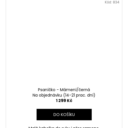
Kód:
834
Psaníčko - Mámení/černá
Na objednávku (14-21 prac. dní)
1 299 Kč
DO KOŠÍKU