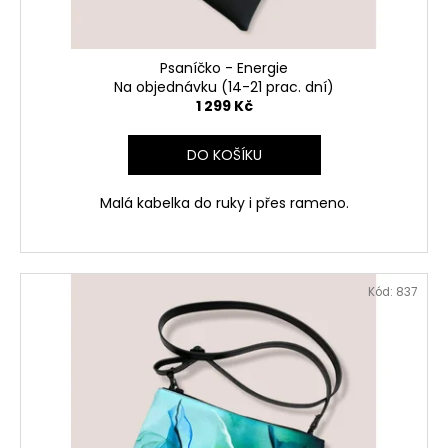
k
t
ů
Psaníčko - Energie
Na objednávku (14-21 prac. dní)
1 299 Kč
DO KOŠÍKU
Malá kabelka do ruky i přes rameno.
Kód:
837