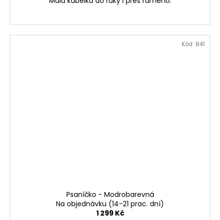
Malá kabelka do ruky i přes rameno.
Kód:
841
Psaníčko - Modrobarevná
Na objednávku (14-21 prac. dní)
1 299 Kč