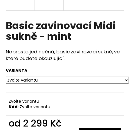
a
j
í
Basic zavinovací Midi
t
sukně - mint
?
Naprosto jedinečná, basic zavinovací sukně, ve
které budete okouzlující.
HLEDAT
VARIANTA
D
o
Zvolte variantu
p
Kód:
Zvolte variantu
o
r
od
2 299 Kč
u