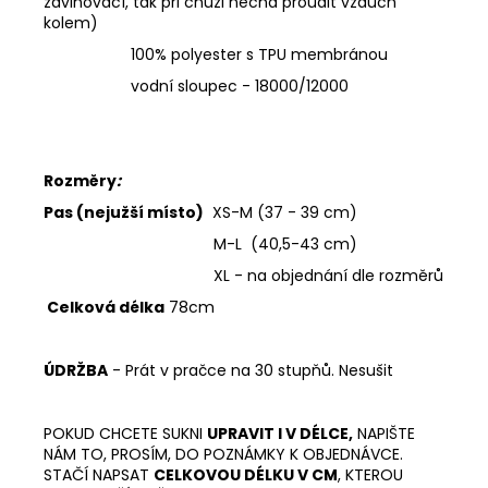
zavinovací, tak při chůzi nechá proudit vzduch
kolem)
100% polyester s TPU membránou
vodní sloupec - 18000/12000
Rozměry
:
Pas (nejužší místo)
XS-M (37 - 39 cm)
M-L (40,5-43 cm)
XL - na objednání dle rozměrů
Celková délka
78cm
ÚDRŽBA
- Prát v pračce na 30 stupňů. Nesušit
POKUD CHCETE SUKNI
UPRAVIT I V DÉLCE,
NAPIŠTE
NÁM TO, PROSÍM, DO POZNÁMKY K OBJEDNÁVCE.
STAČÍ NAPSAT
CELKOVOU DÉLKU V CM
, KTEROU