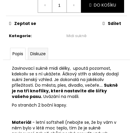
č
Měrná
DO KOŠÍKU
cena:
u
j
e
Zeptat se
Sdílet
m
e
Kategorie
:
Midi sukně
MAXI
Popis
Diskuze
ŠATY
-
NÁDECH
Zavinovací sukně midi délky, upoutá pozornost,
A
kdekoliv se s ní ukážete. Áčkový střih a sklady dodají
VÝDECH
sukni ženský vzhled. Je dokonalá na jakékoliv
2
příležitosti. Do města, ples, divadlo, večeře....
Sukně
599
je na tři knoflíky, které nastavíte dle šířky
Kč
vašeho pasu.
Uvázání na mašli.
Po stranách 2 boční kapsy.
Materiál
- letní softshell (nebojte se, že by vám v
něm bylo v létě moc teplo, tím že je sukně