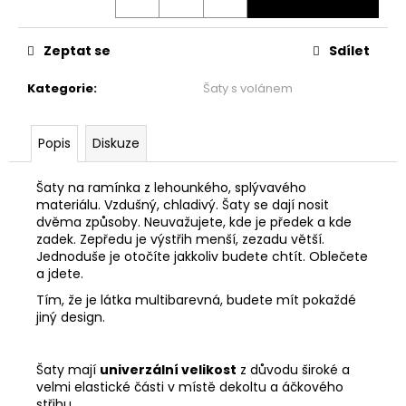
č
u
j
Zeptat se
Sdílet
e
m
Kategorie
:
Šaty s volánem
e
Popis
Diskuze
ŠATY
S
VOLÁNEM
Šaty na ramínka z lehounkého, splývavého
-
materiálu. Vzdušný, chladivý. Šaty se dají nosit
MÁMENÍ
dvěma způsoby. Neuvažujete, kde je předek a kde
zadek. Zepředu je výstřih menší, zezadu větší.
1
999
Jednoduše je otočíte jakkoliv budete chtít. Oblečete
Kč
a jdete.
Tím, že je látka multibarevná, budete mít pokaždé
jiný design.
Šaty mají
univerzální velikost
z důvodu široké a
velmi elastické části v místě dekoltu a áčkového
střihu.