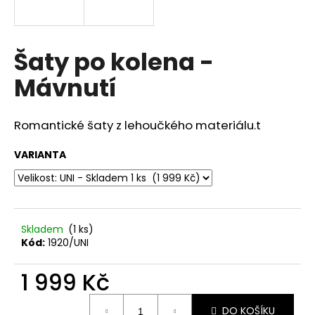
a
j
í
Šaty po kolena -
t
Mávnutí
?
Romantické šaty z lehoučkého materiálu.t
VARIANTA
HLEDAT
D
Skladem
(1 ks)
o
Kód:
1920/UNI
p
o
1 999 Kč
r
u
Měrná
DO KOŠÍKU
cena: