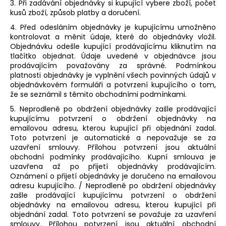
3. Při zadávání objednávky si kupující vybere zboží, počet
kusů zboží, způsob platby a doručení.
4. Před odesláním objednávky je kupujícímu umožněno
kontrolovat a měnit údaje, které do objednávky vložil.
Objednávku odešle kupující prodávajícímu kliknutím na
tlačítko objednat. Údaje uvedené v objednávce jsou
prodávajícím považovány za správné. Podmínkou
platnosti objednávky je vyplnění všech povinných údajů v
objednávkovém formuláři a potvrzení kupujícího o tom,
že se seznámil s těmito obchodními podmínkami.
5. Neprodleně po obdržení objednávky zašle prodávající
kupujícímu potvrzení o obdržení objednávky na
emailovou adresu, kterou kupující při objednání zadal.
Toto potvrzení je automatické a nepovažuje se za
uzavření smlouvy. Přílohou potvrzení jsou aktuální
obchodní podmínky prodávajícího. Kupní smlouva je
uzavřena až po přijetí objednávky prodávajícím.
Oznámení o přijetí objednávky je doručeno na emailovou
adresu kupujícího. / Neprodleně po obdržení objednávky
zašle prodávající kupujícímu potvrzení o obdržení
objednávky na emailovou adresu, kterou kupující při
objednání zadal. Toto potvrzení se považuje za uzavření
smlouvy. Přílohou potvrzení jsou aktuální obchodní