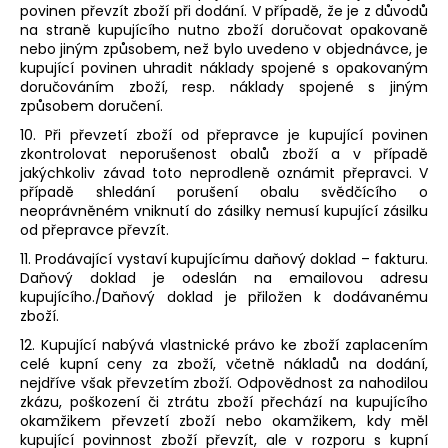
povinen převzít zboží při dodání. V případě, že je z důvodů
na straně kupujícího nutno zboží doručovat opakovaně
nebo jiným způsobem, než bylo uvedeno v objednávce, je
kupující povinen uhradit náklady spojené s opakovaným
doručováním zboží, resp. náklady spojené s jiným
způsobem doručení.
10. Při převzetí zboží od přepravce je kupující povinen
zkontrolovat neporušenost obalů zboží a v případě
jakýchkoliv závad toto neprodleně oznámit přepravci. V
případě shledání porušení obalu svědčícího o
neoprávněném vniknutí do zásilky nemusí kupující zásilku
od přepravce převzít.
11. Prodávající vystaví kupujícímu daňový doklad – fakturu.
Daňový doklad je odeslán na emailovou adresu
kupujícího./Daňový doklad je přiložen k dodávanému
zboží.
12. Kupující nabývá vlastnické právo ke zboží zaplacením
celé kupní ceny za zboží, včetně nákladů na dodání,
nejdříve však převzetím zboží. Odpovědnost za nahodilou
zkázu, poškození či ztrátu zboží přechází na kupujícího
okamžikem převzetí zboží nebo okamžikem, kdy měl
kupující povinnost zboží převzít, ale v rozporu s kupní