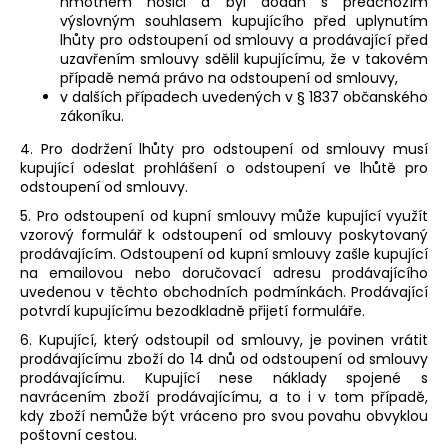
hmotném nosiči a byl dodán s předchozím
výslovným souhlasem kupujícího před uplynutím
lhůty pro odstoupení od smlouvy a prodávající před
uzavřením smlouvy sdělil kupujícímu, že v takovém
případě nemá právo na odstoupení od smlouvy,
v dalších případech uvedených v § 1837 občanského
zákoníku.
4. Pro dodržení lhůty pro odstoupení od smlouvy musí
kupující odeslat prohlášení o odstoupení ve lhůtě pro
odstoupení od smlouvy.
5. Pro odstoupení od kupní smlouvy může kupující využít
vzorový formulář k odstoupení od smlouvy poskytovaný
prodávajícím. Odstoupení od kupní smlouvy zašle kupující
na emailovou nebo doručovací adresu prodávajícího
uvedenou v těchto obchodních podmínkách. Prodávající
potvrdí kupujícímu bezodkladně přijetí formuláře.
6. Kupující, který odstoupil od smlouvy, je povinen vrátit
prodávajícímu zboží do 14 dnů od odstoupení od smlouvy
prodávajícímu. Kupující nese náklady spojené s
navrácením zboží prodávajícímu, a to i v tom případě,
kdy zboží nemůže být vráceno pro svou povahu obvyklou
poštovní cestou.