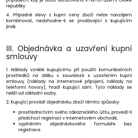
případech, kdy je zboží doručováno v rámci území České
republiky.
4. Případné slevy z kupní ceny zboží nelze navzájem
kombinovat, nedohodne-li se prodávající s kupujícím
jinak.
III.
Objednávka a uzavření kupní
smlouvy
1. Náklady vzniklé kupujícímu při použití komunikačních
prostředků na dálku v souvislosti s uzavřením kupní
smlouvy (náklady na internetové připojení, náklady na
telefonní hovory), hradí kupující sám. Tyto náklady se
neliší od základní sazby.
2. Kupující provádí objednávku zboží těmito způsoby:
prostřednictvím svého zákaznického účtu, provedl-li
předchozí registraci v internetovém obchodě,
vyplněním objednávkového formuláře bez
registrace.