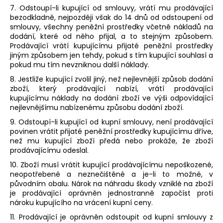
7. Odstoupí-li kupující od smlouvy, vrátí mu prodávající
bezodkladně, nejpozději však do 14 dnů od odstoupení od
smlouvy, všechny peněžní prostředky včetně nákladů na
dodání, které od něho přijal, a to stejným způsobem.
Prodávající vrátí kupujícímu přijaté peněžní prostředky
jiným způsobem jen tehdy, pokud s tím kupující souhlasí a
pokud mu tím nevzniknou další náklady.
8. Jestliže kupující zvolil jiný, než nejlevnější způsob dodání
zboží, který prodávající nabízí, vrátí prodávající
kupujícímu náklady na dodání zboží ve výši odpovídající
nejlevnějšímu nabízenému způsobu dodání zboží.
9. Odstoupí-li kupující od kupní smlouvy, není prodávající
povinen vrátit přijaté peněžní prostředky kupujícímu dříve,
než mu kupující zboží předá nebo prokáže, že zboží
prodávajícímu odeslal.
10. Zboží musí vrátit kupující prodávajícímu nepoškozené,
neopotřebené a neznečištěné a je-li to možné, v
původním obalu. Nárok na náhradu škody vzniklé na zboží
je prodávající oprávněn jednostranně započíst proti
nároku kupujícího na vrácení kupní ceny.
11. Prodávající je oprávněn odstoupit od kupní smlouvy z