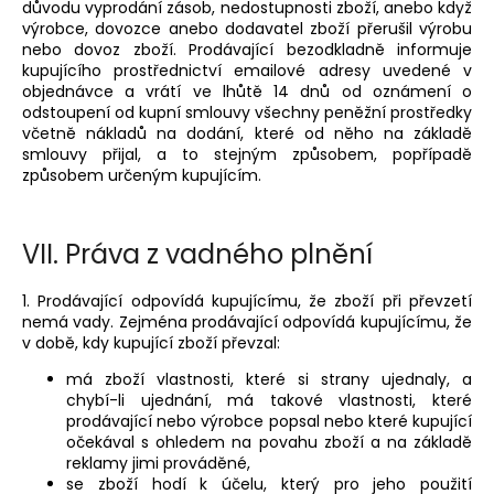
důvodu vyprodání zásob, nedostupnosti zboží, anebo když
výrobce, dovozce anebo dodavatel zboží přerušil výrobu
nebo dovoz zboží. Prodávající bezodkladně informuje
kupujícího prostřednictví emailové adresy uvedené v
objednávce a vrátí ve lhůtě 14 dnů od oznámení o
odstoupení od kupní smlouvy všechny peněžní prostředky
včetně nákladů na dodání, které od něho na základě
smlouvy přijal, a to stejným způsobem, popřípadě
způsobem určeným kupujícím.
VII.
Práva z vadného plnění
1. Prodávající odpovídá kupujícímu, že zboží při převzetí
nemá vady. Zejména prodávající odpovídá kupujícímu, že
v době, kdy kupující zboží převzal:
má zboží vlastnosti, které si strany ujednaly, a
chybí-li ujednání, má takové vlastnosti, které
prodávající nebo výrobce popsal nebo které kupující
očekával s ohledem na povahu zboží a na základě
reklamy jimi prováděné,
se zboží hodí k účelu, který pro jeho použití