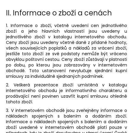
č
u
II.
Informace o zboží a cenách
j
e
1. Informace o zboží, včetně uvedení cen jednotlivého
m
zboží a jeho hlavních vlastností jsou uvedeny u
e
jednotlivého zboží v katalogu internetového obchodu.
Ceny zboží jsou uvedeny včetně daně z přidané hodnoty,
všech souvisejících poplatků a nákladů za vrácení zboží,
ŠATY
jestliže toto zboží ze své podstaty nemůže být vráceno
S
obvyklou poštovní cestou. Ceny zboží zůstávají v platnosti
VOLÁNEM
po dobu, po kterou jsou zobrazovány v internetovém
-
obchodě. Toto ustanovení nevylučuje sjednání kupní
MÁMENÍ
smlouvy za individuálně sjednaných podmínek.
1
999
2. Veškerá prezentace zboží umístěná v katalogu
Kč
internetového obchodu je informativního charakteru a
prodávající není povinen uzavřít kupní smlouvu ohledně
tohoto zboží.
3. V internetovém obchodě jsou zveřejněny informace o
nákladech spojených s balením a dodáním zboží.
Informace o nákladech spojených s balením a dodáním
zboží uvedené v internetovém obchodě platí pouze v