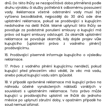
dnů. Do této lhůty se nezapočítává doba přiměřená podle
druhu výrobku či služby potřebná k odbornému posouzení
vady. Reklamace včetně odstranění vady musí být
vyřízena bezodkladně, nejpozději do 30 dnů ode dne
uplatnění reklamace, pokud se prodávající s kupujícím
nedohodne na delší lhůtě. Marné uplynutí této lhůty se
považuje za podstatné porušení smlouvy a kupující má
právo od kupní smlouvy odstoupit. Za okamžik uplatnění
reklamace se považuje okamžik, kdy dojde projev vůle
kupujícího (uplatnění práva z vadného plnění)
prodávajícímu.
16. Prodávající písemně informuje kupujícího o výsledku
reklamace.
17. Právo z vadného plnění kupujícímu nenáleží, pokud
kupující před převzetím věci věděl, že věc má vadu,
anebo pokud kupující vadu sám způsobil.
18. V případě oprávněné reklamace má kupující právo na
náhradu účelně vynaložených nákladů vzniklých v
souvislosti s uplatněním reklamace. Toto právo může
kupující u prodávajícího uplatnit ve lhůtě do jednoho
měsíce po uplynutí záruční doby, v opačném případě ho
soud nemusí přiznat.