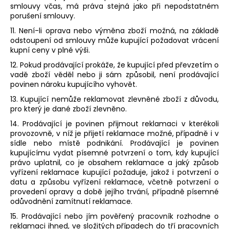
smlouvy včas, má práva stejná jako při nepodstatném
porušení smlouvy.
11. Není-li oprava nebo výměna zboží možná, na základě
odstoupení od smlouvy může kupující požadovat vrácení
kupní ceny v plné výši.
12. Pokud prodávající prokáže, že kupující před převzetím o
vadě zboží věděl nebo ji sám způsobil, není prodávající
povinen nároku kupujícího vyhovět.
13. Kupující nemůže reklamovat zlevněné zboží z důvodu,
pro který je dané zboží zlevněno.
14. Prodávající je povinen přijmout reklamaci v kterékoli
provozovně, v níž je přijetí reklamace možné, případně i v
sídle nebo místě podnikání. Prodávající je povinen
kupujícímu vydat písemné potvrzení o tom, kdy kupující
právo uplatnil, co je obsahem reklamace a jaký způsob
vyřízení reklamace kupující požaduje, jakož i potvrzení o
datu a způsobu vyřízení reklamace, včetně potvrzení o
provedení opravy a době jejího trvání, případně písemné
odůvodnění zamítnutí reklamace.
15. Prodávající nebo jím pověřený pracovník rozhodne o
reklamaci ihned, ve složitých případech do tří pracovních