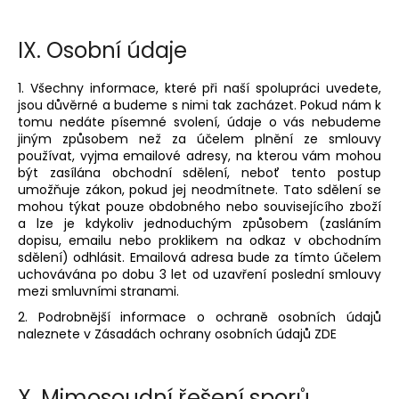
IX.
Osobní údaje
1. Všechny informace, které při naší spolupráci uvedete,
jsou důvěrné a budeme s nimi tak zacházet. Pokud nám k
tomu nedáte písemné svolení, údaje o vás nebudeme
jiným způsobem než za účelem plnění ze smlouvy
používat, vyjma emailové adresy, na kterou vám mohou
být zasílána obchodní sdělení, neboť tento postup
umožňuje zákon, pokud jej neodmítnete. Tato sdělení se
mohou týkat pouze obdobného nebo souvisejícího zboží
a lze je kdykoliv jednoduchým způsobem (zasláním
dopisu, emailu nebo proklikem na odkaz v obchodním
sdělení) odhlásit. Emailová adresa bude za tímto účelem
uchovávána po dobu 3 let od uzavření poslední smlouvy
mezi smluvními stranami.
2. Podrobnější informace o ochraně osobních údajů
naleznete v Zásadách ochrany osobních údajů ZDE
X.
Mimosoudní řešení sporů