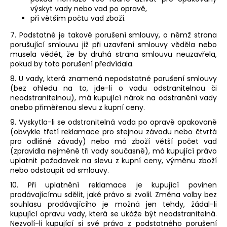
výskyt vady nebo vad po opravě,
při větším počtu vad zboží.
7. Podstatné je takové porušení smlouvy, o němž strana
porušující smlouvu již při uzavření smlouvy věděla nebo
musela vědět, že by druhá strana smlouvu neuzavřela,
pokud by toto porušení předvídala.
8. U vady, která znamená nepodstatné porušení smlouvy
(bez ohledu na to, jde-li o vadu odstranitelnou či
neodstranitelnou), má kupující nárok na odstranění vady
anebo přiměřenou slevu z kupní ceny.
9. Vyskytla-li se odstranitelná vada po opravě opakovaně
(obvykle třetí reklamace pro stejnou závadu nebo čtvrtá
pro odlišné závady) nebo má zboží větší počet vad
(zpravidla nejméně tři vady současně), má kupující právo
uplatnit požadavek na slevu z kupní ceny, výměnu zboží
nebo odstoupit od smlouvy.
10. Při uplatnění reklamace je kupující povinen
prodávajícímu sdělit, jaké právo si zvolil. Změna volby bez
souhlasu prodávajícího je možná jen tehdy, žádal-li
kupující opravu vady, která se ukáže být neodstranitelná.
Nezvolí-li kupující si své právo z podstatného porušení