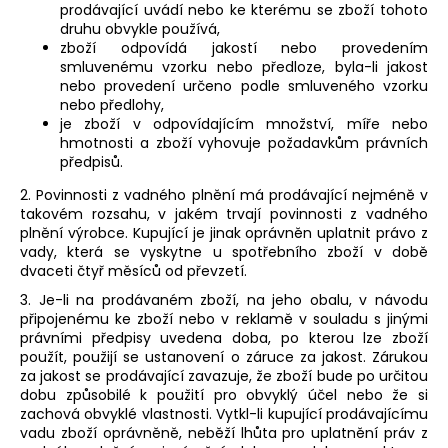
prodávající uvádí nebo ke kterému se zboží tohoto
druhu obvykle používá,
zboží odpovídá jakostí nebo provedením
smluvenému vzorku nebo předloze, byla-li jakost
nebo provedení určeno podle smluveného vzorku
nebo předlohy,
je zboží v odpovídajícím množství, míře nebo
hmotnosti a
zboží vyhovuje požadavkům právních
předpisů.
2. Povinnosti z vadného plnění má prodávající nejméně v
takovém rozsahu, v jakém trvají povinnosti z vadného
plnění výrobce. Kupující je jinak oprávněn uplatnit právo z
vady, která se vyskytne u spotřebního zboží v době
dvaceti čtyř měsíců od převzetí.
3. Je-li na prodávaném zboží, na jeho obalu, v návodu
připojenému ke zboží nebo v reklamě v souladu s jinými
právními předpisy uvedena doba, po kterou lze zboží
použít, použijí se ustanovení o záruce za jakost. Zárukou
za jakost se prodávající zavazuje, že zboží bude po určitou
dobu způsobilé k použití pro obvyklý účel nebo že si
zachová obvyklé vlastnosti. Vytkl-li kupující prodávajícímu
vadu zboží oprávněně, neběží lhůta pro uplatnění práv z