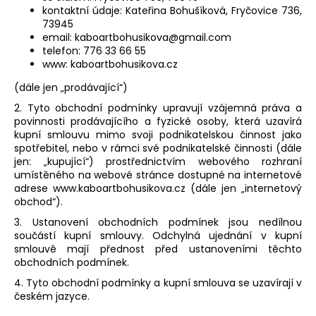
kontaktní údaje: Kateřina Bohušíková, Fryčovice 736,
a
73945
j
email: kaboartbohusikova@gmail.com
í
telefon: 776 33 66 55
www: kaboartbohusikova.cz
t
?
(dále jen „prodávající“)
2. Tyto obchodní podmínky upravují vzájemná práva a
povinnosti prodávajícího a fyzické osoby, která uzavírá
kupní smlouvu mimo svoji podnikatelskou činnost jako
spotřebitel, nebo v rámci své podnikatelské činnosti (dále
jen: „kupující“) prostřednictvím webového rozhraní
HLEDAT
umístěného na webové stránce dostupné na internetové
adrese www.kaboartbohusikova.cz (dále jen „internetový
obchod“).
D
3. Ustanovení obchodních podmínek jsou nedílnou
součástí kupní smlouvy. Odchylná ujednání v kupní
o
smlouvě mají přednost před ustanoveními těchto
p
obchodních podmínek.
o
4. Tyto obchodní podmínky a kupní smlouva se uzavírají v
r
českém jazyce.
u