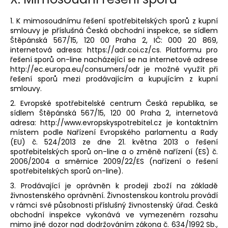
1. K mimosoudnímu řešení spotřebitelských sporů z kupní
smlouvy je příslušná Česká obchodní inspekce, se sídlem
Štěpánská 567/15, 120 00 Praha 2, IČ: 000 20 869,
internetová adresa: https://adr.coi.cz/cs. Platformu pro
řešení sporů on-line nacházející se na internetové adrese
http://ec.europa.eu/consumers/odr je možné využít při
řešení sporů mezi prodávajícím a kupujícím z kupní
smlouvy.
2. Evropské spotřebitelské centrum Česká republika, se
sídlem Štěpánská 567/15, 120 00 Praha 2, internetová
adresa: http://www.evropskyspotrebitel.cz je kontaktním
místem podle Nařízení Evropského parlamentu a Rady
(EU) č. 524/2013 ze dne 21. května 2013 o řešení
spotřebitelských sporů on-line a o změně nařízení (ES) č.
2006/2004 a směrnice 2009/22/ES (nařízení o řešení
spotřebitelských sporů on-line).
3. Prodávající je oprávněn k prodeji zboží na základě
živnostenského oprávnění. Živnostenskou kontrolu provádí
v rámci své působnosti příslušný živnostenský úřad. Česká
obchodní inspekce vykonává ve vymezeném rozsahu
mimo jiné dozor nad dodržováním zákona č. 634/1992 Sb.,