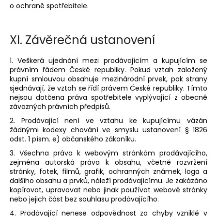
o ochraně spotřebitele.
XI.
Závěrečná ustanovení
1. Veškerá ujednání mezi prodávajícím a kupujícím se
právním řádem České republiky. Pokud vztah založený
kupní smlouvou obsahuje mezinárodní prvek, pak strany
sjednávají, že vztah se řídí právem České republiky. Tímto
nejsou dotčena práva spotřebitele vyplývající z obecně
závazných právních předpisů.
2. Prodávající není ve vztahu ke kupujícímu vázán
žádnými kodexy chování ve smyslu ustanovení § 1826
odst. 1 písm. e) občanského zákoníku.
3. Všechna práva k webovým stránkám prodávajícího,
zejména autorská práva k obsahu, včetně rozvržení
stránky, fotek, filmů, grafik, ochranných známek, loga a
dalšího obsahu a prvků, náleží prodávajícímu. Je zakázáno
kopírovat, upravovat nebo jinak používat webové stránky
nebo jejich část bez souhlasu prodávajícího.
4. Prodávající nenese odpovědnost za chyby vzniklé v