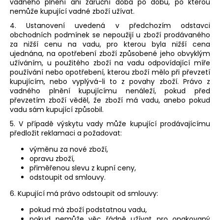
vadného plnění ani záruční doba po dobu, po kterou
nemůže kupující vadné zboží užívat.
4. Ustanovení uvedená v předchozím odstavci
obchodních podmínek se nepoužijí u zboží prodávaného
za nižší cenu na vadu, pro kterou byla nižší cena
ujednána, na opotřebení zboží způsobené jeho obvyklým
užíváním, u použitého zboží na vadu odpovídající míře
používání nebo opotřebení, kterou zboží mělo při převzetí
kupujícím, nebo vyplývá-li to z povahy zboží. Právo z
vadného plnění kupujícímu nenáleží, pokud před
převzetím zboží věděl, že zboží má vadu, anebo pokud
vadu sám kupující způsobil.
5. V případě výskytu vady může kupující prodávajícímu
předložit reklamaci a požadovat:
výměnu za nové zboží,
opravu zboží,
přiměřenou slevu z kupní ceny,
odstoupit od smlouvy.
6. Kupující má právo odstoupit od smlouvy:
pokud má zboží podstatnou vadu,
pokud nemůže věc řádně užívat pro opakovaný