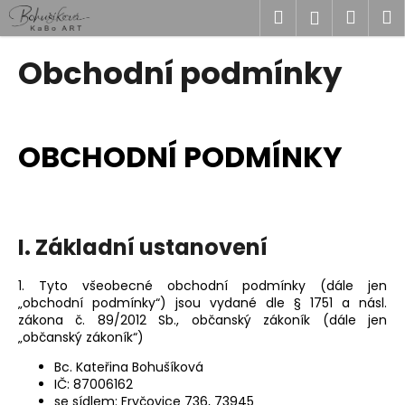
K
Přejít
Hledat
Náku
M
Přihlášen
na
o
obsah
Zpět
Zpět
košík
š
Obchodní podmínky
í
C
k
o
p
OBCHODNÍ PODMÍNKY
o
t
ř
e
I. Základní ustanovení
b
u
1. Tyto všeobecné obchodní podmínky (dále jen
„obchodní podmínky“) jsou vydané dle § 1751 a násl.
j
zákona č. 89/2012 Sb., občanský zákoník (dále jen
e
„občanský zákoník“)
t
Bc. Kateřina Bohušíková
e
IČ:
87006162
n
se sídlem: Fryčovice 736, 73945