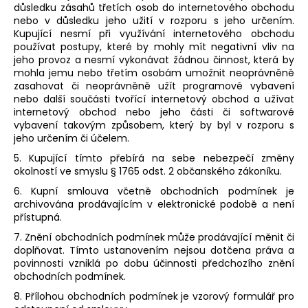
důsledku zásahů třetích osob do internetového obchodu
nebo v důsledku jeho užití v rozporu s jeho určením.
Kupující nesmí při využívání internetového obchodu
používat postupy, které by mohly mít negativní vliv na
jeho provoz a nesmí vykonávat žádnou činnost, která by
mohla jemu nebo třetím osobám umožnit neoprávněně
zasahovat či neoprávněně užít programové vybavení
nebo další součásti tvořící internetový obchod a užívat
internetový obchod nebo jeho části či softwarové
vybavení takovým způsobem, který by byl v rozporu s
jeho určením či účelem.
5. Kupující tímto přebírá na sebe nebezpečí změny
okolností ve smyslu § 1765 odst. 2 občanského zákoníku.
6. Kupní smlouva včetně obchodních podmínek je
archivována prodávajícím v elektronické podobě a není
přístupná.
7. Znění obchodních podmínek může prodávající měnit či
doplňovat. Tímto ustanovením nejsou dotčena práva a
povinnosti vzniklá po dobu účinnosti předchozího znění
obchodních podmínek.
8. Přílohou obchodních podmínek je vzorový formulář pro