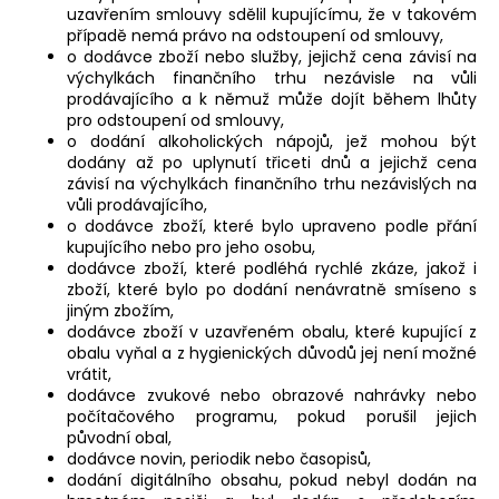
uzavřením smlouvy sdělil kupujícímu, že v takovém
případě nemá právo na odstoupení od smlouvy,
o dodávce zboží nebo služby, jejichž cena závisí na
výchylkách finančního trhu nezávisle na vůli
prodávajícího a k němuž může dojít během lhůty
pro odstoupení od smlouvy,
o dodání alkoholických nápojů, jež mohou být
dodány až po uplynutí třiceti dnů a jejichž cena
závisí na výchylkách finančního trhu nezávislých na
vůli prodávajícího,
o dodávce zboží, které bylo upraveno podle přání
kupujícího nebo pro jeho osobu,
dodávce zboží, které podléhá rychlé zkáze, jakož i
zboží, které bylo po dodání nenávratně smíseno s
jiným zbožím,
dodávce zboží v uzavřeném obalu, které kupující z
obalu vyňal a z hygienických důvodů jej není možné
vrátit,
dodávce zvukové nebo obrazové nahrávky nebo
počítačového programu, pokud porušil jejich
původní obal,
dodávce novin, periodik nebo časopisů,
dodání digitálního obsahu, pokud nebyl dodán na