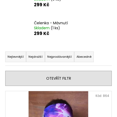
299 Kč
a
j
í
Čelenka - Mávnutí
t
Skladem
(1 ks)
?
299 Kč
Ř
a
Nejlevnější
Nejdražší
Nejprodávanější
Abecedně
HLEDAT
z
e
n
OTEVŘÍT FILTR
D
í
o
p
V
p
Kód:
864
r
ý
o
o
r
p
d
u
i