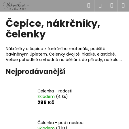
K
Přejít
Hledat
Náku
M
Přihlášen
na
o
obsah
Zpět
Zpět
košík
š
Čepice, nákrčníky,
í
C
čelenky
k
o
p
Nákrčníky a čepice z funkčního materiálu, podšité
o
bavlněným úpletem. Čelenky dvojité, hladké, elastické.
Velice pohodlné a vhodné na běhání, do přírody, na kolo....
t
ř
Nejprodávanější
e
b
u
Čelenka - radosti
Skladem
(4 ks)
j
299 Kč
e
t
e
Čelenka - pod maskou
n
Skladem
(3 ks)