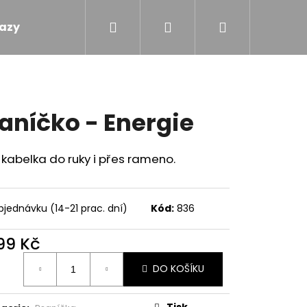
Hledat
Přihlášení
Nákupní
azy
Obchodní podmínky
Kontakty
košík
aníčko - Energie
kabelka do ruky i přes rameno.
bjednávku (14-21 prac. dní)
Kód:
836
299 Kč
ná
DO KOŠÍKU
:
M - MÁMENÍ
Tisk