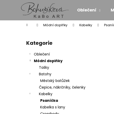
K
Přejít
na
o
Oblečení
M
obsah
Zpět
Zpět
š
do
do
í
Domů
Módní doplňky
Kabelky
Psaní
k
obchodu
obchodu
P
o
Kategorie
Přeskočit
s
kategorie
t
Oblečení
r
Módní doplňky
a
Tašky
n
Batohy
n
Městský batůžek
í
Čepice, nákrčníky, čelenky
p
Kabelky
a
Psaníčka
n
Kabelka s lany
ZAVINOVACÍ MIDI SUKNĚ/SATÉN - SÍLA
e
Crossbody