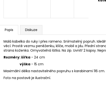
Kate
2 599 Kč
1 999 Kč
Popis
Diskuze
Malá kabelka do ruky i přes rameno. Snímatelný popruh. Ideál
věcí. Prostě vezmu peněženku, klíče, mobil a jdu. Přední stra
strana koženka. Omyvatelná látka. Na zip. Uvnitř 2 kapsy. Nepr
Rozměry: šířka
- 24 cm
výška
- 15 cm
Maximální délka nastavitelného popruhu s karabinami 116 cm.
Foto na postavě je ilustrační.