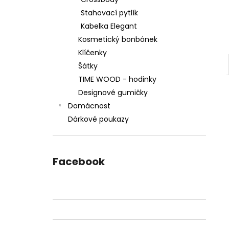
SRDCE
l
Stahovací pytlík
2 799 Kč
Kabelka Elegant
Kosmetický bonbónek
Klíčenky
Šátky
TIME WOOD - hodinky
Designové gumičky
Domácnost
Dárkové poukazy
Facebook