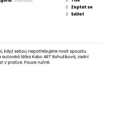
gorie
:
Psaníčka
Zeptat se
Sdílet
ní, když sebou nepotřebujete nosit spoustu
na autorská látka Kabo ART Bohušíková, zadní
at v pračce. Pouze ručně.