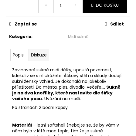
č
Měrná
DO KOŠÍKU
cena:
u
j
e
Zeptat se
Sdílet
m
e
Kategorie
:
Midi sukně
ŠATY
Popis
Diskuze
PO
KOLENA
-
Zavinovací sukně midi délky, upoutá pozornost,
TOULAVÝ
kdekoliv se s ní ukážete. Áčkový střih a sklady dodají
BLÁZEN
sukni ženský vzhled. Je dokonalá na jakékoliv
1
příležitosti. Do města, ples, divadlo, večeře....
Sukně
999
je na dva knoflíky, které nastavíte dle šířky
Kč
vašeho pasu.
Uvázání na mašli.
Po stranách 2 boční kapsy.
Materiál
- letní softshell (nebojte se, že by vám v
něm bylo v létě moc teplo, tím že je sukně