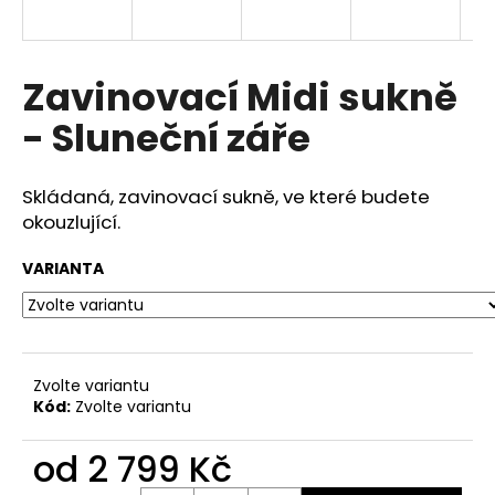
a
j
í
Zavinovací Midi sukně
t
- Sluneční záře
?
Skládaná, zavinovací sukně, ve které budete
okouzlující.
HLEDAT
VARIANTA
D
o
Zvolte variantu
p
Kód:
Zvolte variantu
o
r
od
2 799 Kč
u