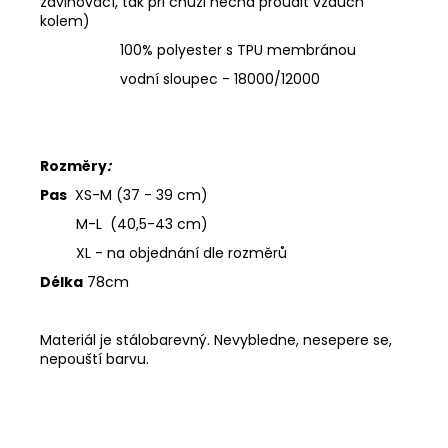
zavinovací, tak při chůzi nechá proudit vzduch
kolem)
100% polyester s TPU membránou
vodní sloupec - 18000/12000
Rozměry
:
Pas
XS-M (37 - 39 cm)
M-L (40,5-43 cm)
XL - na objednání dle rozměrů
Délka
78cm
Materiál je stálobarevný. Nevybledne, nesepere se,
nepouští barvu.