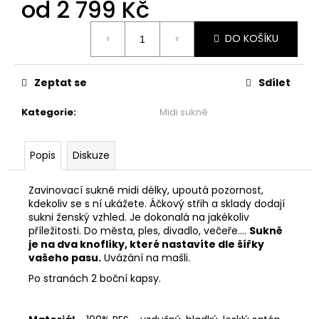
č
od
2 799 Kč
u
Měrná
j
DO KOŠÍKU
cena:
e
m
e
Zeptat se
Sdílet
Kategorie
:
Midi sukně
ZAVINOVACÍ
MIDI
SUKNĚ/SATÉN
Popis
Diskuze
-
SÍLA
SRDCE
Zavinovací sukně midi délky, upoutá pozornost,
2
kdekoliv se s ní ukážete. Áčkový střih a sklady dodají
799
sukni ženský vzhled. Je dokonalá na jakékoliv
Kč
příležitosti. Do města, ples, divadlo, večeře....
Sukně
je na dva knoflíky, které nastavíte dle šířky
vašeho pasu.
Uvázání na mašli.
Po stranách 2 boční kapsy.