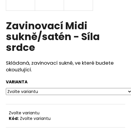
a
j
í
Zavinovací Midi
t
sukně/satén - Síla
?
srdce
Skládaná, zavinovací sukně, ve které budete
HLEDAT
okouzlující.
VARIANTA
D
o
p
o
Zvolte variantu
r
Kód:
Zvolte variantu
u