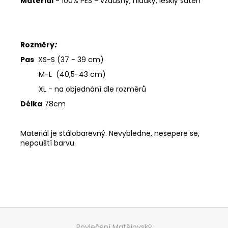
Materiál
- 100% PES - vzdušný, hladký, lesklý satén
Rozměry
:
Pas
XS-S (37 - 39 cm)
M-L (40,5-43 cm)
XL - na objednání dle rozměrů
Délka
78cm
Materiál je stálobarevný. Nevybledne, nesepere se,
nepouští barvu.
Z
á
Povlečení Matějovský