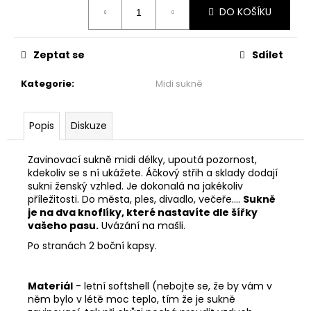
č
Měrná
DO KOŠÍKU
cena:
u
j
e
Zeptat se
Sdílet
m
e
Kategorie
:
Midi sukně
MAXI
Popis
Diskuze
ŠATY
-
NÁDECH
Zavinovací sukně midi délky, upoutá pozornost,
A
kdekoliv se s ní ukážete. Áčkový střih a sklady dodají
VÝDECH
sukni ženský vzhled. Je dokonalá na jakékoliv
2
příležitosti. Do města, ples, divadlo, večeře....
Sukně
599
je na dva knoflíky, které nastavíte dle šířky
Kč
vašeho pasu.
Uvázání na mašli.
Po stranách 2 boční kapsy.
Materiál
- letní softshell (nebojte se, že by vám v
něm bylo v létě moc teplo, tím že je sukně