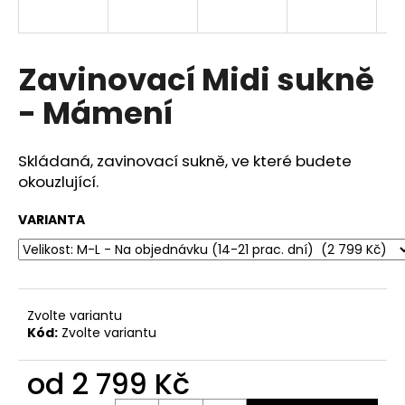
a
j
í
Zavinovací Midi sukně
t
- Mámení
?
Skládaná, zavinovací sukně, ve které budete
okouzlující.
HLEDAT
VARIANTA
D
o
Zvolte variantu
p
Kód:
Zvolte variantu
o
r
od
2 799 Kč
u