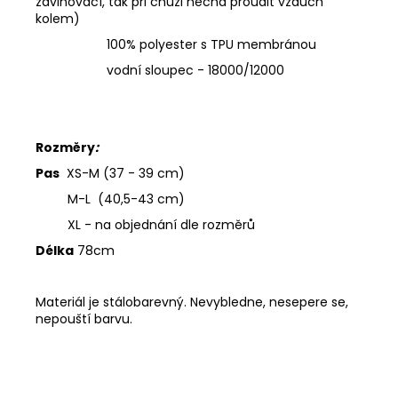
zavinovací, tak při chůzi nechá proudit vzduch
kolem)
100% polyester s TPU membránou
vodní sloupec - 18000/12000
Rozměry
:
Pas
XS-M (37 - 39 cm)
M-L (40,5-43 cm)
XL - na objednání dle rozměrů
Délka
78cm
Materiál je stálobarevný. Nevybledne, nesepere se,
nepouští barvu.