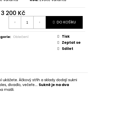
d
3 200 Kč
ná
DO KOŠÍKU
:
Tisk
gorie
:
Oblečení
Zeptat se
Sdílet
í ukážete. Áčkový střih a sklady dodají sukni
les, divadlo, večeře....
Sukně je na dva
a mašli.