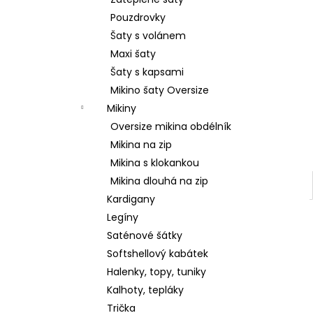
SRDCE
l
Pouzdrovky
2 799 Kč
Šaty s volánem
Maxi šaty
Šaty s kapsami
Mikino šaty Oversize
Mikiny
Oversize mikina obdélník
Mikina na zip
Mikina s klokankou
Mikina dlouhá na zip
Kardigany
Legíny
Saténové šátky
Softshellový kabátek
Halenky, topy, tuniky
Kalhoty, tepláky
Trička