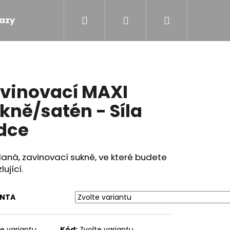
Hledat
Přihlášení
Nákupní
azy
Obchodní podmínky
Kontakty
košík
vinovací MAXI
kně/satén - Síla
dce
aná, zavinovací sukně, ve které budete
lující.
ANTA
M - MÁMENÍ
te variantu
Kód:
Zvolte variantu