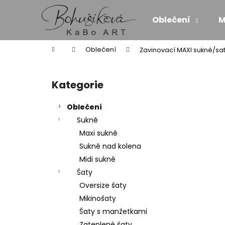
K
Přejít
na
o
Oblečení
M
obsah
Zpět
Zpět
š
do
do
í
Domů
Oblečení
Zavinovací MAXI sukně/sat
k
obchodu
obchodu
P
o
Kategorie
Přeskočit
s
kategorie
t
Oblečení
r
Sukně
a
Maxi sukně
n
Sukně nad kolena
n
Midi sukně
í
Šaty
p
Oversize šaty
a
Mikinošaty
n
Šaty s manžetkami
ZAVINOVACÍ MIDI SUKNĚ/SATÉN - SÍLA
e
Zateplené šaty