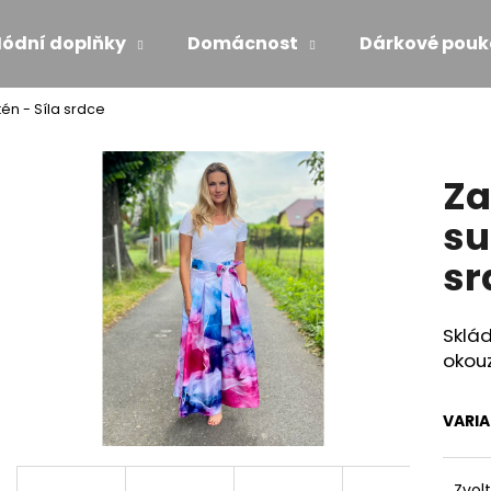
ódní doplňky
Domácnost
Dárkové pouk
én - Síla srdce
Co potřebujete najít?
Za
HLEDAT
su
sr
Doporučujeme
Sklád
okouz
VARI
MAXI ŠATY - NÁDECH A VÝDECH
ŠATY S VOLÁNE
Zvol