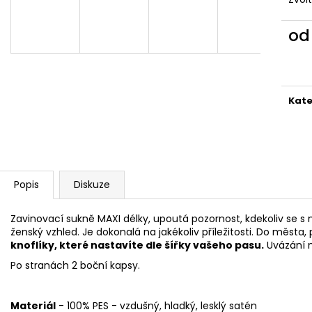
2 599 Kč
1 999 Kč
o
Měr
cena
Kate
Popis
Diskuze
Zavinovací sukně MAXI délky, upoutá pozornost, kdekoliv se s n
ženský vzhled. Je dokonalá na jakékoliv příležitosti. Do města, p
knoflíky, které nastavíte dle šířky vašeho pasu.
Uvázání n
Po stranách 2 boční kapsy.
Materiál
- 100% PES - vzdušný, hladký, lesklý satén