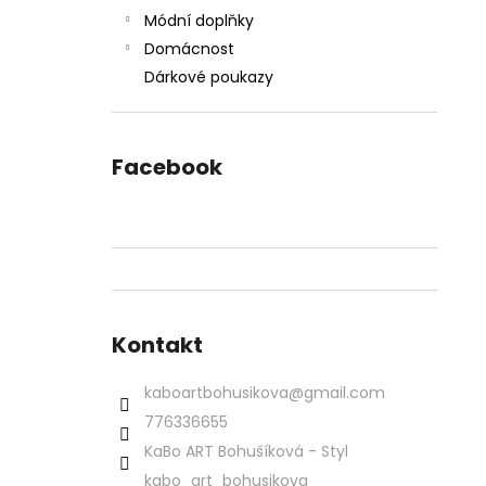
Módní doplňky
Domácnost
Dárkové poukazy
Facebook
Kontakt
kaboartbohusikova
@
gmail.com
776336655
KaBo ART Bohušíková - Styl
kabo_art_bohusikova