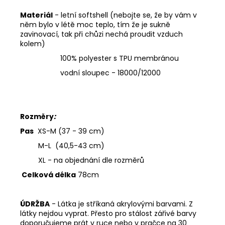
Materiál
- letní softshell (nebojte se, že by vám v
něm bylo v létě moc teplo, tím že je sukně
zavinovací, tak při chůzi nechá proudit vzduch
kolem)
100% polyester s TPU membránou
vodní sloupec - 18000/12000
Rozměry
:
Pas
XS-M (37 - 39 cm)
M-L (40,5-43 cm)
XL - na objednání dle rozměrů
Celková délka
78cm
ÚDRŽBA
- Látka je stříkaná akrylovými barvami. Z
látky nejdou vyprat. Přesto pro stálost zářivé barvy
doporučujeme prát v ruce nebo v pračce na 30