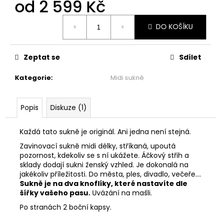
č
od
2 599 Kč
u
Měrná
j
DO KOŠÍKU
cena:
e
m
e
Zeptat se
Sdílet
Kategorie
:
Midi sukně
MAXI
ŠATY
-
Popis
Diskuze (1)
NÁDECH
A
VÝDECH
Každá tato sukně je originál. Ani jedna není stejná.
2
Zavinovací sukně midi délky, stříkaná, upoutá
599
pozornost, kdekoliv se s ní ukážete. Áčkový střih a
Kč
sklady dodají sukni ženský vzhled. Je dokonalá na
jakékoliv příležitosti. Do města, ples, divadlo, večeře....
Sukně je na dva knoflíky, které nastavíte dle
šířky vašeho pasu.
Uvázání na mašli.
Po stranách 2 boční kapsy.