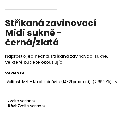
a
j
í
Stříkaná zavinovací
t
Midi sukně -
?
černá/zlatá
Naprosto jedinečná, stříkaná zavinovací sukně,
HLEDAT
ve které budete okouzlující.
VARIANTA
D
o
p
o
Zvolte variantu
r
Kód:
Zvolte variantu
u