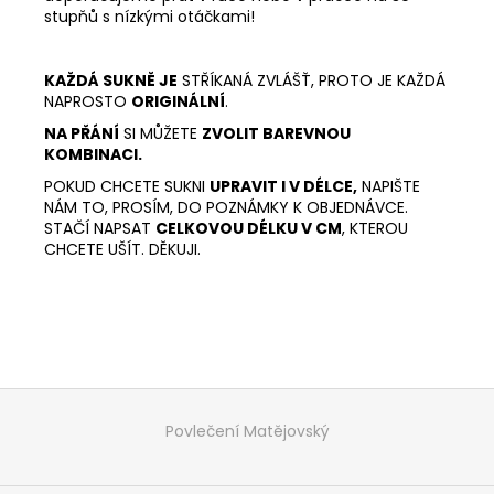
stupňů s nízkými otáčkami!
KAŽDÁ SUKNĚ JE
STŘÍKANÁ ZVLÁŠŤ, PROTO JE KAŽDÁ
NAPROSTO
ORIGINÁLNÍ
.
NA PŘÁNÍ
SI MŮŽETE
ZVOLIT BAREVNOU
KOMBINACI.
POKUD CHCETE SUKNI
UPRAVIT I V DÉLCE,
NAPIŠTE
NÁM TO, PROSÍM, DO POZNÁMKY K OBJEDNÁVCE.
STAČÍ NAPSAT
CELKOVOU DÉLKU V CM
, KTEROU
CHCETE UŠÍT. DĚKUJI.
Z
á
Povlečení Matějovský
p
a