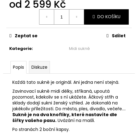
č
od
2 599 Kč
u
Měrná
j
DO KOŠÍKU
cena:
e
m
e
Zeptat se
Sdílet
Kategorie
:
Midi sukně
BASIC
ZAVINOVACÍ
MIDI
Popis
Diskuze
SUKNĚ
-
MINT
Každá tato sukně je originál. Ani jedna není stejná.
2
Zavinovací sukně midi délky, stříkaná, upoutá
299
pozornost, kdekoliv se s ní ukážete. Áčkový střih a
Kč
sklady dodají sukni ženský vzhled. Je dokonalá na
jakékoliv příležitosti. Do města, ples, divadlo, večeře....
Sukně je na dva knoflíky, které nastavíte dle
šířky vašeho pasu.
Uvázání na mašli.
Po stranách 2 boční kapsy.