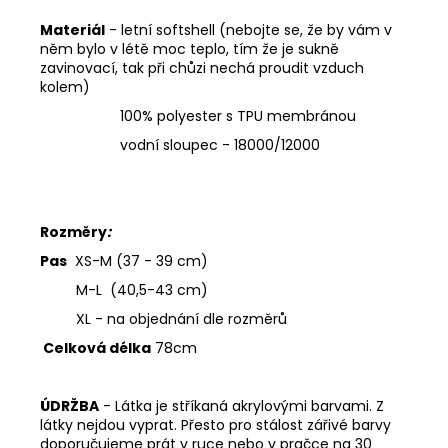
Materiál
- letní softshell (nebojte se, že by vám v
něm bylo v létě moc teplo, tím že je sukně
zavinovací, tak při chůzi nechá proudit vzduch
kolem)
100% polyester s TPU membránou
vodní sloupec - 18000/12000
Rozměry
:
Pas
XS-M (37 - 39 cm)
M-L (40,5-43 cm)
XL - na objednání dle rozměrů
Celková délka
78cm
ÚDRŽBA
- Látka je stříkaná akrylovými barvami. Z
látky nejdou vyprat. Přesto pro stálost zářivé barvy
doporučujeme prát v ruce nebo v pračce na 30