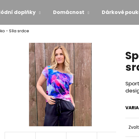
ódní doplňky
Domácnost
Dárkové pouk
čko - Síla srdce
Co potřebujete najít?
Sp
HLEDAT
sr
Sport
Doporučujeme
desi
VARI
Zvol
MAXI ŠATY - NÁDECH A VÝDECH
ŠATY S VOLÁNE