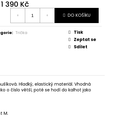
d
1 390 Kč
ná
DO KOŠÍKU
:
Tisk
gorie
:
Trička
Zeptat se
Sdílet
ušíková. Hladký, elastický materiál. Vhodná
ičko o číslo větší, poté se hodí do kalhot jako
t M.