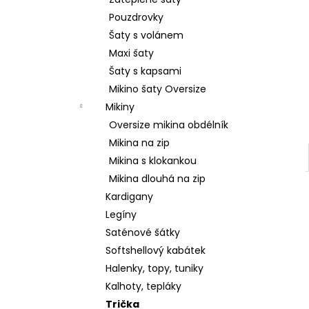
SRDCE
l
Pouzdrovky
2 799 Kč
Šaty s volánem
Maxi šaty
Šaty s kapsami
Mikino šaty Oversize
Mikiny
Oversize mikina obdélník
Mikina na zip
Mikina s klokankou
Mikina dlouhá na zip
Kardigany
Legíny
Saténové šátky
Softshellový kabátek
Halenky, topy, tuniky
Kalhoty, tepláky
Trička