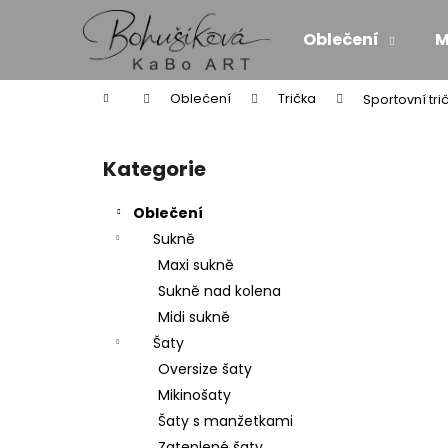
K
Přejít
na
o
Oblečení
M
obsah
Zpět
Zpět
š
do
do
í
Domů
Oblečení
Trička
Sportovní tri
k
obchodu
obchodu
P
o
Kategorie
Přeskočit
s
kategorie
t
Oblečení
r
Sukně
a
Maxi sukně
n
Sukně nad kolena
n
Midi sukně
í
Šaty
p
Oversize šaty
a
Mikinošaty
n
Šaty s manžetkami
ZAVINOVACÍ MIDI SUKNĚ/SATÉN - SÍLA
e
Zateplené šaty