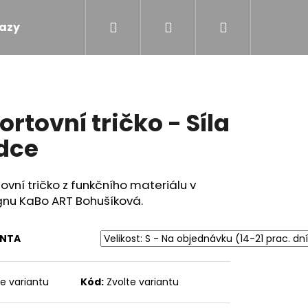
Hledat
Přihlášení
Nákupní
azy
Obchodní podmínky
Kontakty
košík
ortovní tričko - Síla
dce
ovní tričko z funkčního materiálu v
gnu KaBo ART Bohušíková.
ANTA
te variantu
Kód:
Zvolte variantu
M - MÁMENÍ