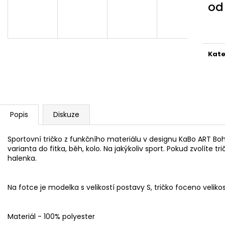
o
2 599 Kč
1 999 Kč
Měr
cena
Kate
Popis
Diskuze
Sportovní tričko z funkčního materiálu v designu KaBo ART Boh
varianta do fitka, běh, kolo. Na jakýkoliv sport. Pokud zvolíte tr
halenka.
Na fotce je modelka s velikostí postavy S, tričko foceno velikos
Materiál - 100% polyester