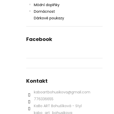
Módní doplňky
Domácnost
Dárkové poukazy
Facebook
Kontakt
kaboartbohusikova
@
gmail.com
776336655
KaBo ART Bohušíková - Styl
kabo_art_bohusikova