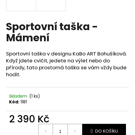
a
j
í
Sportovní taška -
t
Mámení
?
Sportovní taška v designu KaBo ART Bohušíková.
Když jdete cvičit, jedete na výlet nebo do
přírody, tato prostorná taška se vám vždy bude
HLEDAT
hodit.
D
Skladem
(1 ks)
o
Kód:
1181
p
o
2 390 Kč
r
Měrná
u
DO KOŠÍKU
cena: