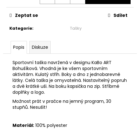
č
u
j
Zeptat se
Sdílet
e
m
Kategorie
:
Tašky
e
Popis
Diskuze
BASIC
ZAVINOVACÍ
Sportovní taška navržená v designu KaBo ART
MIDI
Bohušíková. Vhodná je ke všem sportovním
SUKNĚ
aktivitám. Kulatý střih. Boky a dno z jednobarevné
-
MINT
látky. Celá taška je omyvatelná. Nastavitelný popruh
a dvě krátké uši. Na boku kapsička na zip. Stříbrné
2
doplňky a logo.
299
Kč
Možnost prát v pračce na jemný program, 30
stupňů. Nesušit!
Materiál:
100% polyester