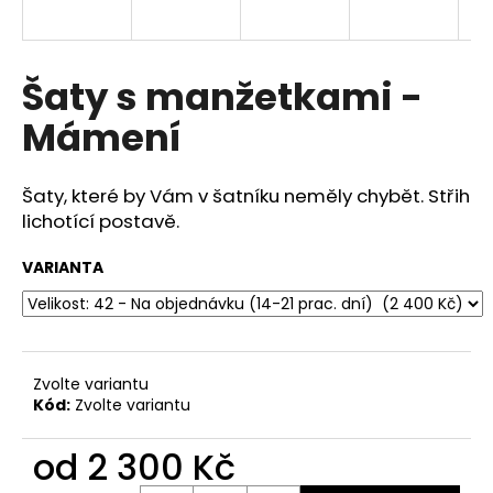
a
j
í
Šaty s manžetkami -
t
Mámení
?
Šaty, které by Vám v šatníku neměly chybět. Střih
lichotící postavě.
HLEDAT
VARIANTA
D
o
Zvolte variantu
p
Kód:
Zvolte variantu
o
r
od
2 300 Kč
u