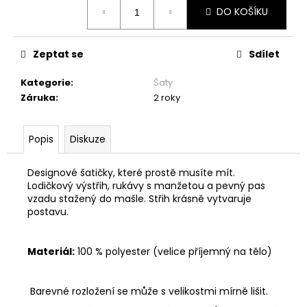
č
Měrná
DO KOŠÍKU
cena:
u
j
e
Zeptat se
Sdílet
m
e
Kategorie
:
Šaty
Záruka
:
2 roky
MAXI
ŠATY
Popis
Diskuze
-
NÁDECH
A
Designové šatičky, které prostě musíte mít.
VÝDECH
Lodičkový výstřih, rukávy s manžetou a pevný pas
2
vzadu stažený do mašle. Střih krásně vytvaruje
599
postavu.
Kč
Materiál:
100 % polyester (velice příjemný na tělo)
Barevné rozložení se může s velikostmi mírně lišit.