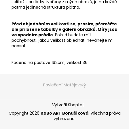
Jelikož jsou látky tvořeny z mých obrazů, je na každé
patrná jedinečná struktura plátna.
Před objednáním velikosti se, prosím, přeměřte
dle přiložené tabulky v galerii obrázků. Míry jsou
ve spodním prádle.
Pokud budete mít
pochybnosti, jakou velikost objednat, neváhejte mi
napsat.
Foceno na postavě 162cm, velikost 36.
Z
á
Povlečení Matějovský
p
a
Vytvořil Shoptet
t
í
Copyright 2026
KaBo ART Bohušíková
. Všechna práva
vyhrazena.