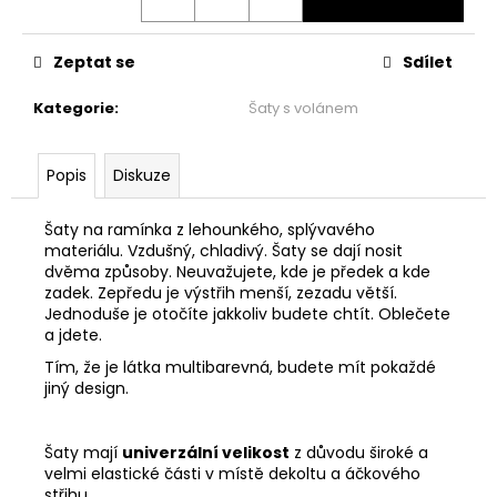
č
u
j
Zeptat se
Sdílet
e
m
Kategorie
:
Šaty s volánem
e
Popis
Diskuze
ŠATY
PO
KOLENA
Šaty na ramínka z lehounkého, splývavého
-
materiálu. Vzdušný, chladivý. Šaty se dají nosit
MÁVNUTÍ
dvěma způsoby. Neuvažujete, kde je předek a kde
zadek. Zepředu je výstřih menší, zezadu větší.
1
999
Jednoduše je otočíte jakkoliv budete chtít. Oblečete
Kč
a jdete.
Tím, že je látka multibarevná, budete mít pokaždé
jiný design.
Šaty mají
univerzální velikost
z důvodu široké a
velmi elastické části v místě dekoltu a áčkového
střihu.