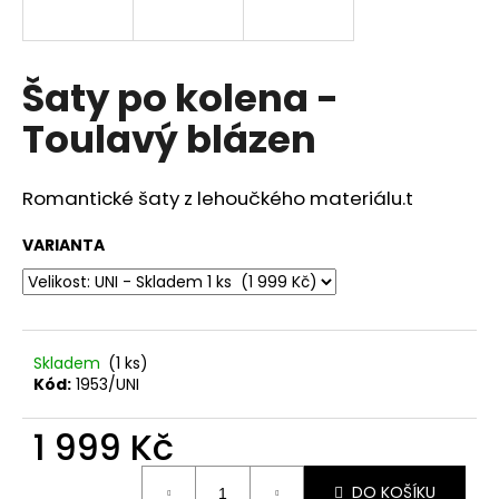
a
j
í
Šaty po kolena -
t
Toulavý blázen
?
Romantické šaty z lehoučkého materiálu.t
VARIANTA
HLEDAT
D
Skladem
(1 ks)
o
Kód:
1953/UNI
p
o
1 999 Kč
r
u
Měrná
DO KOŠÍKU
cena: