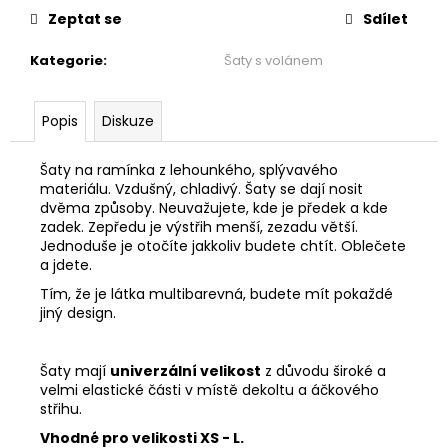
č
Zeptat se
Sdílet
u
j
Kategorie
:
Šaty s volánem
e
m
e
Popis
Diskuze
Šaty na ramínka z lehounkého, splývavého
ŠATY
S
materiálu. Vzdušný, chladivý. Šaty se dají nosit
VOLÁNEM
dvěma způsoby. Neuvažujete, kde je předek a kde
-
zadek. Zepředu je výstřih menší, zezadu větší.
MÁMENÍ
Jednoduše je otočíte jakkoliv budete chtít. Oblečete
a jdete.
1
999
Tím, že je látka multibarevná, budete mít pokaždé
Kč
jiný design.
Šaty mají
univerzální velikost
z důvodu široké a
velmi elastické části v místě dekoltu a áčkového
střihu.
Vhodné pro velikosti XS - L.