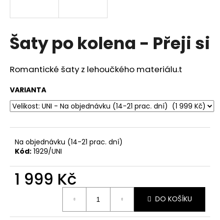
a
j
í
Šaty po kolena - Přeji si
t
?
Romantické šaty z lehoučkého materiálu.t
VARIANTA
HLEDAT
Na objednávku (14-21 prac. dní)
Kód:
1929/UNI
D
o
1 999 Kč
p
o
Měrná
r
DO KOŠÍKU
cena:
u