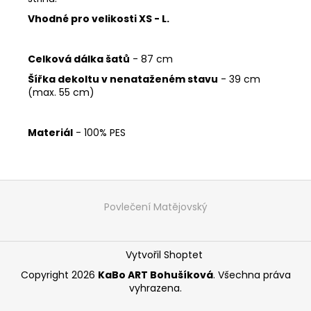
Vhodné pro velikosti XS - L.
Celková dálka šatů
- 87 cm
Šířka dekoltu v nenataženém stavu
- 39 cm
(max. 55 cm)
Materiál
- 100% PES
Z
á
Povlečení Matějovský
p
a
Vytvořil Shoptet
t
í
Copyright 2026
KaBo ART Bohušíková
. Všechna práva
vyhrazena.