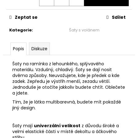
č
u
j
Zeptat se
Sdílet
e
m
Kategorie
:
Šaty s volánem
e
Popis
Diskuze
ŠATY
PO
KOLENA
Šaty na ramínka z lehounkého, splývavého
-
materiálu. Vzdušný, chladivý. Šaty se dají nosit
TOULAVÝ
dvěma způsoby. Neuvažujete, kde je předek a kde
BLÁZEN
zadek. Zepředu je výstřih menší, zezadu větší.
1
Jednoduše je otočíte jakkoliv budete chtít. Oblečete
999
a jdete.
Kč
Tím, že je látka multibarevná, budete mít pokaždé
jiný design.
Šaty mají
univerzální velikost
z důvodu široké a
velmi elastické části v místě dekoltu a áčkového
střihu.