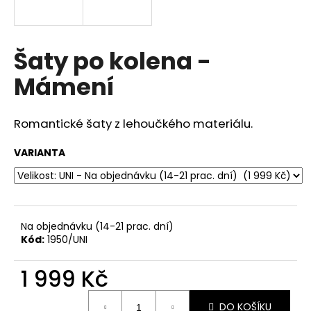
a
j
í
Šaty po kolena -
t
Mámení
?
Romantické šaty z lehoučkého materiálu.
VARIANTA
HLEDAT
D
Na objednávku (14-21 prac. dní)
o
Kód:
1950/UNI
p
o
1 999 Kč
r
u
Měrná
DO KOŠÍKU
cena: