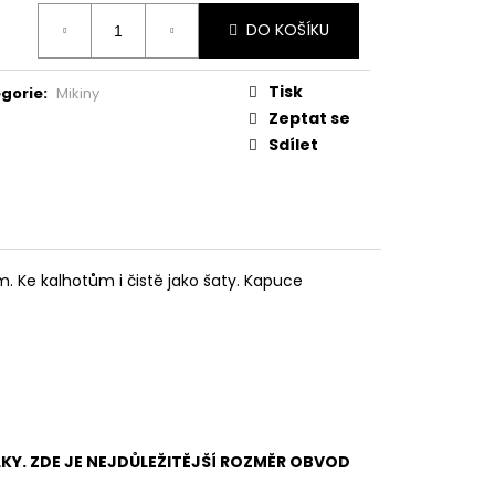
ná
DO KOŠÍKU
:
Tisk
gorie
:
Mikiny
Zeptat se
Sdílet
m. Ke kalhotům i čistě jako šaty. Kapuce
LKY. ZDE JE NEJDŮLEŽITĚJŠÍ ROZMĚR OBVOD