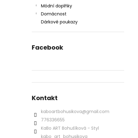
Módní doplňky
Domácnost
Dárkové poukazy
Facebook
Kontakt
kaboartbohusikova
@
gmail.com
776336655
KaBo ART Bohušíková - Styl
kabo_art_bohusikova