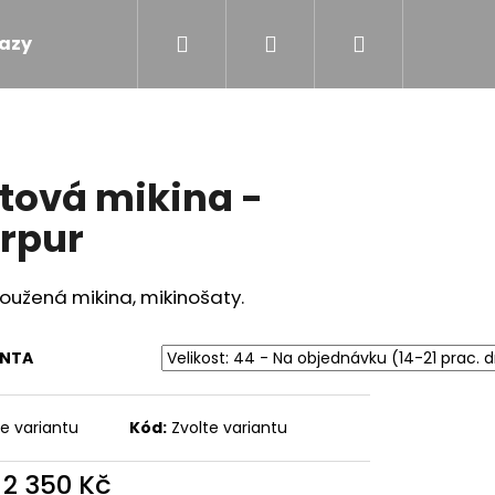
Hledat
Přihlášení
Nákupní
azy
Obchodní podmínky
Kontakty
košík
tová mikina -
rpur
oužená mikina, mikinošaty.
ANTA
te variantu
Kód:
Zvolte variantu
 - TOULAVÝ BLÁZEN
d
2 350 Kč