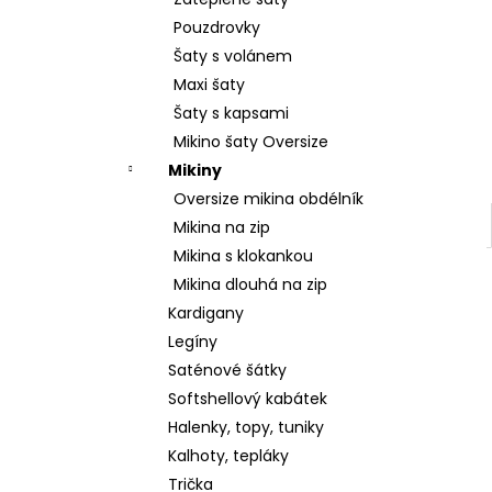
2 599 Kč
l
Pouzdrovky
Šaty s volánem
Maxi šaty
Šaty s kapsami
Mikino šaty Oversize
Mikiny
Oversize mikina obdélník
Mikina na zip
Mikina s klokankou
Mikina dlouhá na zip
Kardigany
Legíny
Saténové šátky
Softshellový kabátek
Halenky, topy, tuniky
Kalhoty, tepláky
Trička