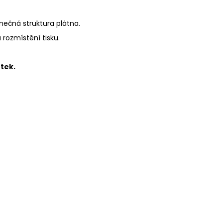
inečná struktura plátna.
a rozmístění tisku.
tek.