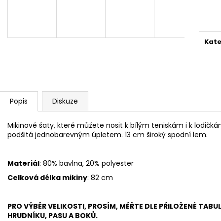
1 999 Kč
1 999 Kč
Měr
cena
Kate
Popis
Diskuze
Mikinové šaty, které můžete nosit k bílým teniskám i k lodičká
podšitá jednobarevným úpletem. 13 cm široký spodní lem.
Materiál
: 80% bavlna, 20% polyester
Celková délka mikiny
: 82 cm
PRO VÝBĚR VELIKOSTI, PROSÍM, MĚŘTE DLE PŘILOŽENÉ TABU
HRUDNÍKU, PASU A BOKŮ.