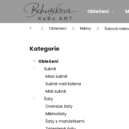
K
Přejít
na
o
Oblečení
M
obsah
Zpět
Zpět
š
do
do
í
Domů
Oblečení
Mikiny
Šatová mikin
k
obchodu
obchodu
P
o
Kategorie
Přeskočit
s
kategorie
t
Oblečení
r
Sukně
a
Maxi sukně
n
Sukně nad kolena
n
Midi sukně
í
Šaty
p
Oversize šaty
a
Mikinošaty
n
Šaty s manžetkami
MAXI ŠATY - NÁDECH A VÝDECH
e
Zateplené šaty