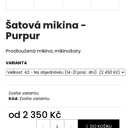
a
j
í
Šatová mikina -
t
Purpur
?
Prodloužená mikina, mikinošaty.
VARIANTA
HLEDAT
D
Zvolte variantu
o
Kód:
Zvolte variantu
p
o
od
2 350 Kč
r
u
Měrná
DO KOŠÍKU
cena: