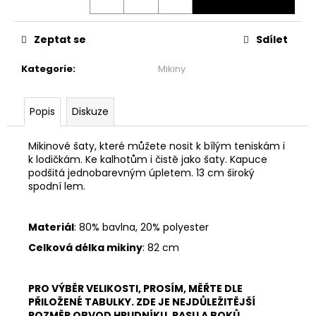
č
u
j
Zeptat se
Sdílet
e
m
Kategorie
:
Mikiny
e
Popis
Diskuze
BASIC
ZAVINOVACÍ
MIDI
Mikinové šaty, které můžete nosit k bílým teniskám i
SUKNĚ
k lodičkám. Ke kalhotům i čistě jako šaty. Kapuce
-
podšitá jednobarevným úpletem. 13 cm široký
MINT
spodní lem.
2
299
Kč
Materiál
: 80% bavlna, 20% polyester
Celková délka mikiny
: 82 cm
PRO VÝBĚR VELIKOSTI, PROSÍM, MĚŘTE DLE
PŘILOŽENÉ TABULKY. ZDE JE NEJDŮLEŽITĚJŠÍ
ROZMĚR OBVOD HRUDNÍKU, PASU A BOKŮ.