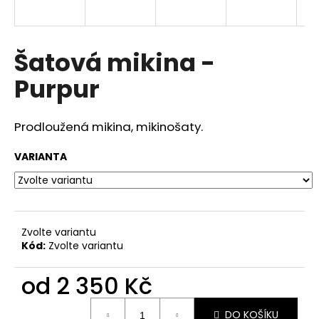
a
j
í
Šatová mikina -
t
Purpur
?
Prodloužená mikina, mikinošaty.
VARIANTA
HLEDAT
D
Zvolte variantu
o
Kód:
Zvolte variantu
p
o
od
2 350 Kč
r
u
Měrná
DO KOŠÍKU
cena: