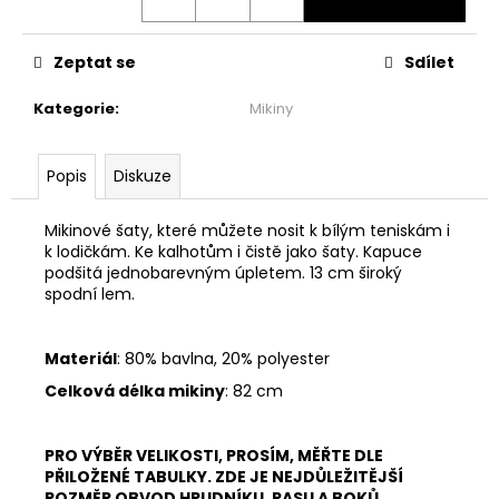
č
u
j
Zeptat se
Sdílet
e
m
Kategorie
:
Mikiny
e
Popis
Diskuze
ŠATY
PO
KOLENA
Mikinové šaty, které můžete nosit k bílým teniskám i
-
k lodičkám. Ke kalhotům i čistě jako šaty. Kapuce
MÁVNUTÍ
podšitá jednobarevným úpletem. 13 cm široký
spodní lem.
1
999
Kč
Materiál
: 80% bavlna, 20% polyester
Celková délka mikiny
: 82 cm
PRO VÝBĚR VELIKOSTI, PROSÍM, MĚŘTE DLE
PŘILOŽENÉ TABULKY. ZDE JE NEJDŮLEŽITĚJŠÍ
ROZMĚR OBVOD HRUDNÍKU, PASU A BOKŮ.