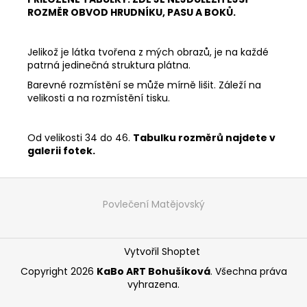
ROZMĚR OBVOD HRUDNÍKU, PASU A BOKŮ.
Jelikož je látka tvořena z mých obrazů, je na každé
patrná jedinečná struktura plátna.
Barevné rozmístění se může mírně lišit. Záleží na
velikosti a na rozmístění tisku.
Od velikosti 34 do 46.
Tabulku rozměrů najdete v
galerii fotek.
Z
á
Povlečení Matějovský
p
a
Vytvořil Shoptet
t
í
Copyright 2026
KaBo ART Bohušíková
. Všechna práva
vyhrazena.