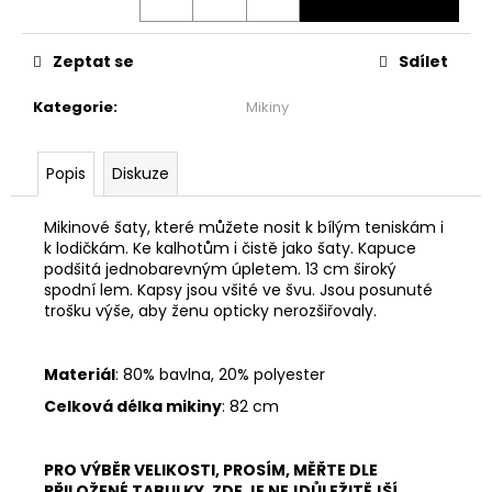
č
u
j
Zeptat se
Sdílet
e
m
Kategorie
:
Mikiny
e
Popis
Diskuze
MAXI
ŠATY
-
Mikinové šaty, které můžete nosit k bílým teniskám i
NÁDECH
k lodičkám. Ke kalhotům i čistě jako šaty. Kapuce
A
podšitá jednobarevným úpletem. 13 cm široký
VÝDECH
spodní lem. Kapsy jsou všité ve švu. Jsou posunuté
2
trošku výše, aby ženu opticky nerozšiřovaly.
599
Kč
Materiál
: 80% bavlna, 20% polyester
Celková délka mikiny
: 82 cm
PRO VÝBĚR VELIKOSTI, PROSÍM, MĚŘTE DLE
PŘILOŽENÉ TABULKY. ZDE JE NEJDŮLEŽITĚJŠÍ