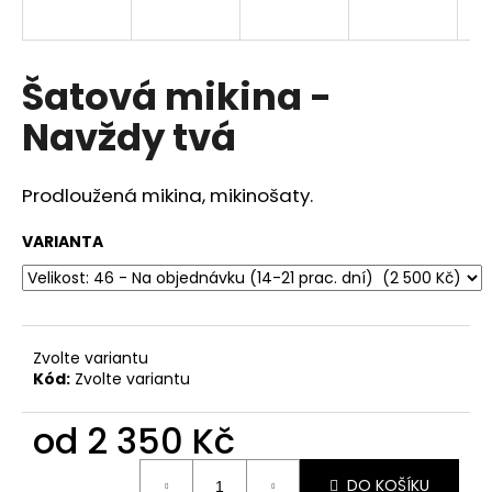
a
j
í
Šatová mikina -
t
Navždy tvá
?
Prodloužená mikina, mikinošaty.
VARIANTA
HLEDAT
D
Zvolte variantu
o
Kód:
Zvolte variantu
p
o
od
2 350 Kč
r
u
Měrná
DO KOŠÍKU
cena: