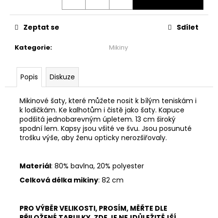
č
u
j
Zeptat se
Sdílet
e
m
Kategorie
:
Mikiny
e
Popis
Diskuze
ŠATY
PO
KOLENA
Mikinové šaty, které můžete nosit k bílým teniskám i
-
k lodičkám. Ke kalhotům i čistě jako šaty. Kapuce
MÁVNUTÍ
podšitá jednobarevným úpletem. 13 cm široký
spodní lem. Kapsy jsou všité ve švu. Jsou posunuté
1
999
trošku výše, aby ženu opticky nerozšiřovaly.
Kč
Materiál
: 80% bavlna, 20% polyester
Celková délka mikiny
: 82 cm
PRO VÝBĚR VELIKOSTI, PROSÍM, MĚŘTE DLE
PŘILOŽENÉ TABULKY. ZDE JE NEJDŮLEŽITĚJŠÍ