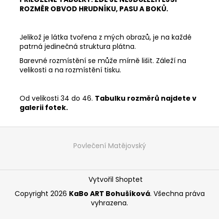
ROZMĚR OBVOD HRUDNÍKU, PASU A BOKŮ.
Jelikož je látka tvořena z mých obrazů, je na každé
patrná jedinečná struktura plátna.
Barevné rozmístění se může mírně lišit. Záleží na
velikosti a na rozmístění tisku.
Od velikosti 34 do 46.
Tabulku rozměrů najdete v
galerii fotek.
Z
á
Povlečení Matějovský
p
a
Vytvořil Shoptet
t
í
Copyright 2026
KaBo ART Bohušíková
. Všechna práva
vyhrazena.