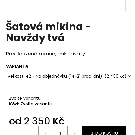
a
j
í
Šatová mikina -
t
Navždy tvá
?
Prodloužená mikina, mikinošaty.
VARIANTA
HLEDAT
D
Zvolte variantu
o
Kód:
Zvolte variantu
p
o
od
2 350 Kč
r
u
Měrná
DO KOŠÍKU
cena: