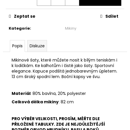
č
u
j
Zeptat se
Sdílet
e
m
Kategorie
:
Mikiny
e
Popis
Diskuze
BASIC
ZAVINOVACÍ
MIDI
Mikinové šaty, které můžete nosit k bílým teniskám i
SUKNĚ
k lodičkám. Ke kalhotům i čistě jako šaty. Sportovní
-
elegance. Kapuce podšitá jednobarevným úpletem.
MINT
13 cm široký spodní lem. Boční kapsy ve švu.
2
299
Kč
Materiál
: 80% bavlna, 20% polyester
Celková délka mikiny
: 82 cm
PRO VÝBĚR VELIKOSTI, PROSÍM, MĚŘTE DLE
PŘILOŽENÉ TABULKY. ZDE JE NEJDŮLEŽITĚJŠÍ
ROZMĚR OBVOD HRUDNÍKU, PASU A BOKŮ.