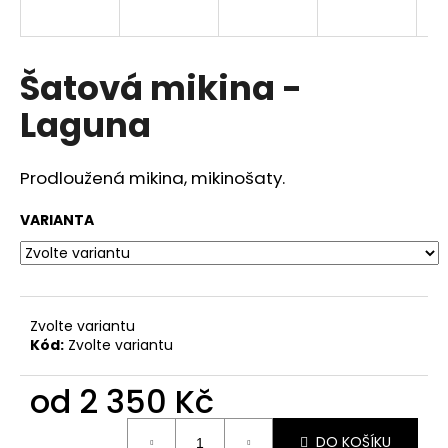
a
j
í
Šatová mikina -
t
Laguna
?
Prodloužená mikina, mikinošaty.
VARIANTA
HLEDAT
D
Zvolte variantu
o
Kód:
Zvolte variantu
p
o
od
2 350 Kč
r
u
Měrná
DO KOŠÍKU
cena: