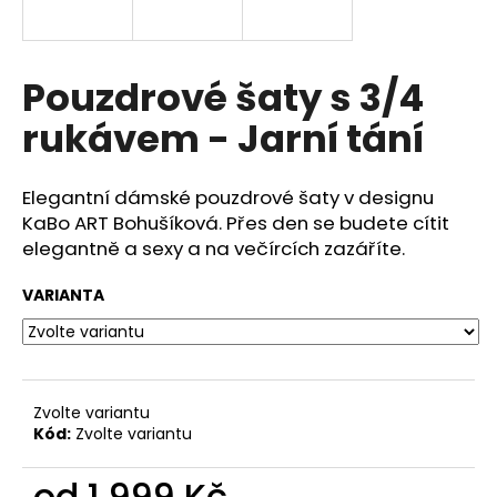
a
j
í
Pouzdrové šaty s 3/4
t
rukávem - Jarní tání
?
Elegantní dámské pouzdrové šaty v designu
KaBo ART Bohušíková. Přes den se budete cítit
elegantně a sexy a na večírcích zazáříte.
HLEDAT
VARIANTA
D
o
p
Zvolte variantu
o
Kód:
Zvolte variantu
r
u
od
1 999 Kč