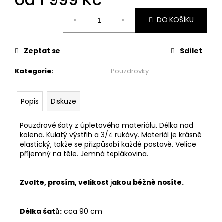
č
u
Měrná
DO KOŠÍKU
cena:
j
e
m
Zeptat se
Sdílet
e
Kategorie
:
Pouzdrovky
ŠATY
PO
Popis
Diskuze
KOLENA
-
TOULAVÝ
Pouzdrové šaty z úpletového materiálu. Délka nad
BLÁZEN
kolena. Kulatý výstřih a 3/4 rukávy. Materiál je krásně
1
elastický, takže se přizpůsobí každé postavě. Velice
999
příjemný na těle. Jemná teplákovina.
Kč
Zvolte, prosím, velikost jakou běžně nosíte.
Délka šatů:
cca 90 cm