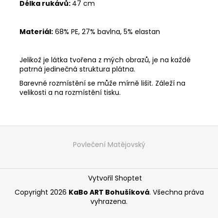
Délka rukávů:
47 cm
Materiál:
68% PE, 27% bavlna, 5% elastan
Jelikož je látka tvořena z mých obrazů, je na každé
patrná jedinečná struktura plátna.
Barevné rozmístění se může mírně lišit. Záleží na
velikosti a na rozmístění tisku.
Z
á
Povlečení Matějovský
p
a
Vytvořil Shoptet
t
í
Copyright 2026
KaBo ART Bohušíková
. Všechna práva
vyhrazena.