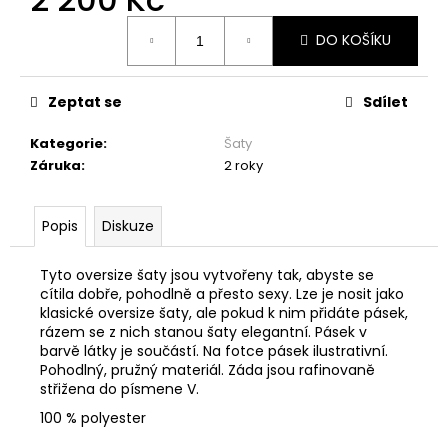
č
u
Měrná
DO KOŠÍKU
cena:
j
e
m
Zeptat se
Sdílet
e
Kategorie
:
Šaty
Záruka
:
2 roky
ŠATY
PO
KOLENA
-
Popis
Diskuze
MÁVNUTÍ
1
Tyto oversize šaty jsou vytvořeny tak, abyste se
999
cítila dobře, pohodlně a přesto sexy. Lze je nosit jako
Kč
klasické oversize šaty, ale pokud k nim přidáte pásek,
rázem se z nich stanou šaty elegantní. Pásek v
barvě látky je součástí. Na fotce pásek ilustrativní.
Pohodlný, pružný materiál. Záda jsou rafinovaně
střižena do písmene V.
100 % polyester