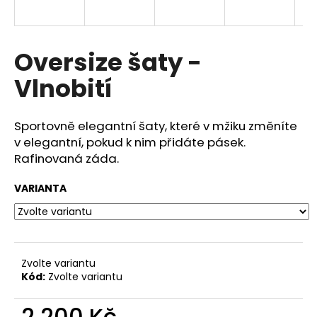
a
j
í
Oversize šaty -
t
Vlnobití
?
Sportovně elegantní šaty, které v mžiku změníte
v elegantní, pokud k nim přidáte pásek.
Rafinovaná záda.
HLEDAT
VARIANTA
D
o
p
Zvolte variantu
o
Kód:
Zvolte variantu
r
u
2 200 Kč