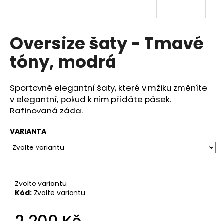
a
j
í
Oversize šaty - Tmavé
t
tóny, modrá
?
Sportovně elegantní šaty, které v mžiku změníte
v elegantní, pokud k nim přidáte pásek.
Rafinovaná záda.
HLEDAT
VARIANTA
D
o
p
Zvolte variantu
o
Kód:
Zvolte variantu
r
u
2 200 Kč