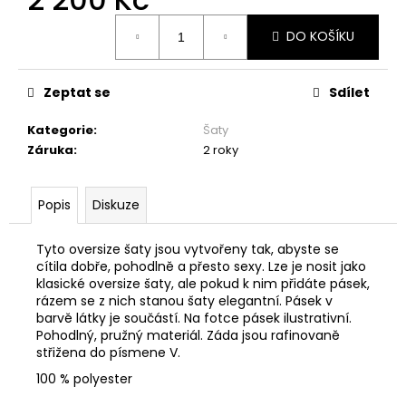
č
u
Měrná
DO KOŠÍKU
cena:
j
e
m
Zeptat se
Sdílet
e
Kategorie
:
Šaty
Záruka
:
2 roky
BASIC
ZAVINOVACÍ
MIDI
SUKNĚ
Popis
Diskuze
-
MINT
Tyto oversize šaty jsou vytvořeny tak, abyste se
2
cítila dobře, pohodlně a přesto sexy. Lze je nosit jako
299
klasické oversize šaty, ale pokud k nim přidáte pásek,
Kč
rázem se z nich stanou šaty elegantní. Pásek v
barvě látky je součástí. Na fotce pásek ilustrativní.
Pohodlný, pružný materiál. Záda jsou rafinovaně
střižena do písmene V.
100 % polyester