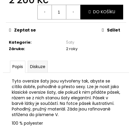
č
u
Měrná
DO KOŠÍKU
cena:
j
e
m
Zeptat se
Sdílet
e
Kategorie
:
Šaty
Záruka
:
2 roky
ŠATY
S
VOLÁNEM
-
Popis
Diskuze
MÁMENÍ
1
Tyto oversize šaty jsou vytvořeny tak, abyste se
999
cítila dobře, pohodlně a přesto sexy. Lze je nosit jako
Kč
klasické oversize šaty, ale pokud k nim přidáte pásek,
rázem se z nich stanou šaty elegantní. Pásek v
barvě látky je součástí. Na fotce pásek ilustrativní.
Pohodlný, pružný materiál. Záda jsou rafinovaně
střižena do písmene V.
100 % polyester