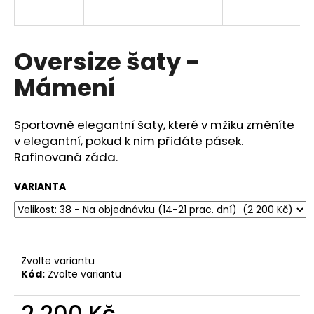
a
j
í
Oversize šaty -
t
Mámení
?
Sportovně elegantní šaty, které v mžiku změníte
v elegantní, pokud k nim přidáte pásek.
Rafinovaná záda.
HLEDAT
VARIANTA
D
o
p
Zvolte variantu
o
Kód:
Zvolte variantu
r
u
2 200 Kč