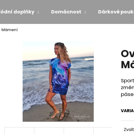
ódní doplňky
Domácnost
Dárkové pouk
 - Mámení
Co potřebujete najít?
Ov
HLEDAT
M
Sport
Doporučujeme
změní
páse
VARI
ŠATY S VOLÁNEM - MÁMENÍ
ŠATY PO KOLENA
Zvol