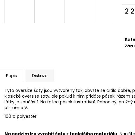
1 999 Kč
1 999 Kč
2 
Měr
cena
Kate
Záru
Popis
Diskuze
Tyto oversize šaty jsou vytvořeny tak, abyste se cítila dobře, p
klasické oversize šaty, ale pokud k nim přidáte pásek, rázem s
látky je součástí. Na fotce pásek ilustrativní. Pohodlný, pružn
písmene V.
100 % polyester
Na podzim lze vyrobit šaty z teplejšího materiálu.
Napište