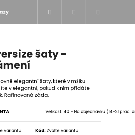
Hledat
Přihlášení
Nákupní
azy
Obchodní podmínky
Kontakty
košík
ersize šaty -
ámení
ovně elegantní šaty, které v mžiku
te v elegantní, pokud k nim přidáte
k. Rafinovaná záda.
ANTA
 - TOULAVÝ BLÁZEN
te variantu
Kód:
Zvolte variantu