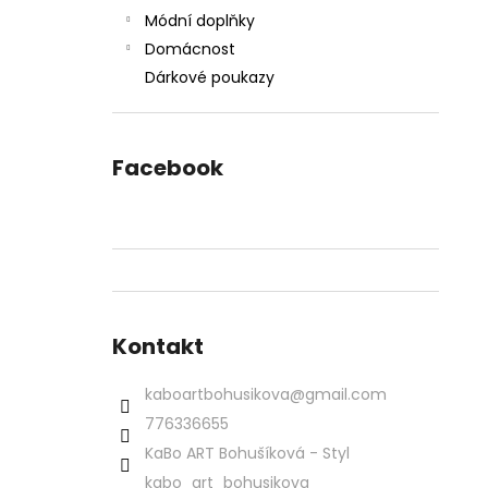
Módní doplňky
Domácnost
Dárkové poukazy
Facebook
Kontakt
kaboartbohusikova
@
gmail.com
776336655
KaBo ART Bohušíková - Styl
kabo_art_bohusikova