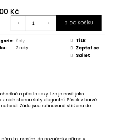
200 Kč
ná
DO KOŠÍKU
:
Tisk
gorie
:
Šaty
ka
:
2 roky
Zeptat se
Sdílet
ohodlně a přesto sexy. Lze je nosit jako
e z nich stanou šaty elegantní. Pásek v barvě
ý materiál. Záda jsou rafinovaně střižena do
 nám to, prosím, do poznámky přímo v