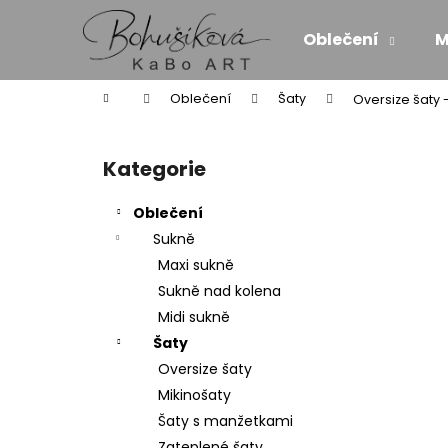
K
Přejít
na
o
Oblečení
M
obsah
Zpět
Zpět
š
do
do
í
Domů
Oblečení
Šaty
Oversize šaty
k
obchodu
obchodu
P
o
Kategorie
Přeskočit
s
kategorie
t
Oblečení
r
Sukně
a
Maxi sukně
n
Sukně nad kolena
n
Midi sukně
í
Šaty
p
Oversize šaty
a
Mikinošaty
n
Šaty s manžetkami
MAXI ŠATY - NÁDECH A VÝDECH
e
Zateplené šaty