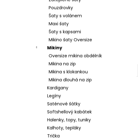
2 599 Kč
l
Pouzdrovky
Šaty s volánem
Maxi šaty
Šaty s kapsami
Mikino šaty Oversize
Mikiny
Oversize mikina obdélník
Mikina na zip
Mikina s klokankou
Mikina dlouhá na zip
Kardigany
Legíny
Saténové šátky
Softshellový kabátek
Halenky, topy, tuniky
Kalhoty, tepláky
Trička