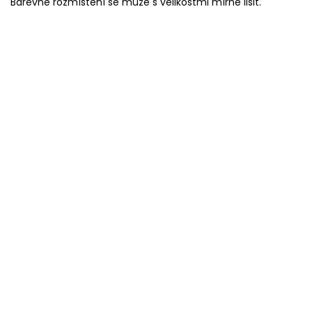
Barevné rozmístění se může s velikostmi mírně lišit.