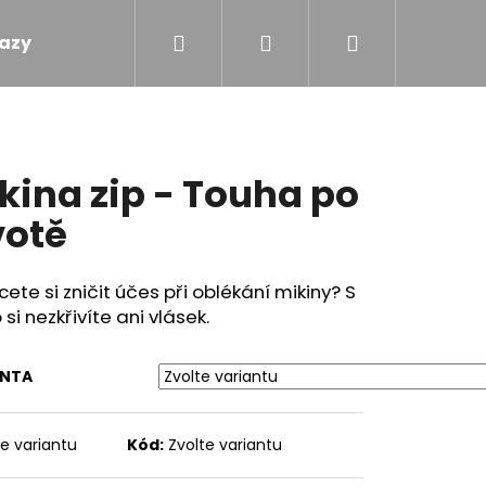
Hledat
Přihlášení
Nákupní
azy
Obchodní podmínky
Kontakty
košík
kina zip - Touha po
votě
ete si zničit účes při oblékání mikiny? S
 si nezkřivíte ani vlásek.
ANTA
te variantu
Kód:
Zvolte variantu
 - TOULAVÝ BLÁZEN