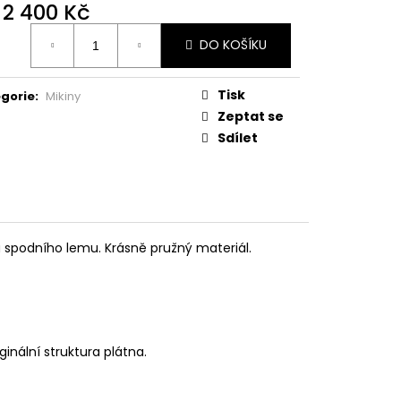
d
2 400 Kč
ná
DO KOŠÍKU
:
Tisk
gorie
:
Mikiny
Zeptat se
Sdílet
u spodního lemu. Krásně pružný materiál.
inální struktura plátna.