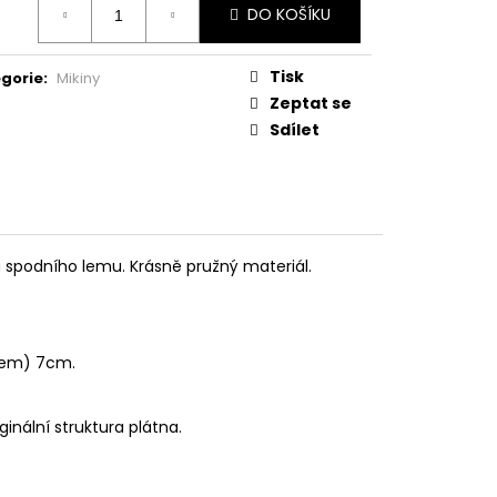
DO KOŠÍKU
:
Tisk
gorie
:
Mikiny
Zeptat se
Sdílet
u spodního lemu. Krásně pružný materiál.
 lem) 7cm.
inální struktura plátna.