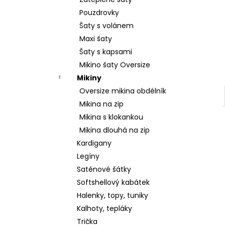
2 599 Kč
l
Pouzdrovky
Šaty s volánem
Maxi šaty
Šaty s kapsami
Mikino šaty Oversize
Mikiny
Oversize mikina obdélník
Mikina na zip
Mikina s klokankou
Mikina dlouhá na zip
Kardigany
Legíny
Saténové šátky
Softshellový kabátek
Halenky, topy, tuniky
Kalhoty, tepláky
Trička