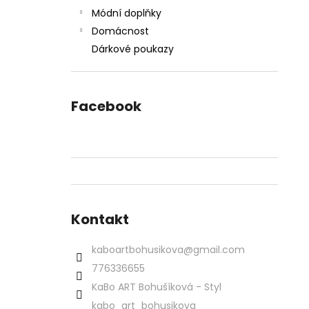
Módní doplňky
Domácnost
Dárkové poukazy
Facebook
Kontakt
kaboartbohusikova
@
gmail.com
776336655
KaBo ART Bohušíková - Styl
kabo_art_bohusikova