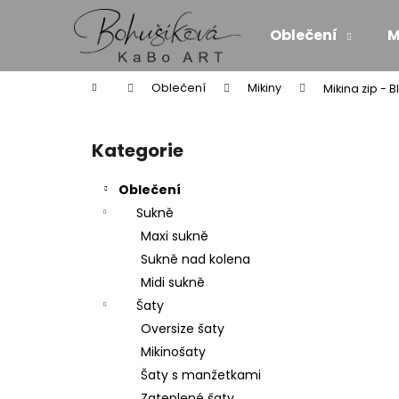
K
Přejít
na
o
Oblečení
M
obsah
Zpět
Zpět
š
do
do
í
Domů
Oblečení
Mikiny
Mikina zip - 
k
obchodu
obchodu
P
o
Kategorie
Přeskočit
s
kategorie
t
Oblečení
r
Sukně
a
Maxi sukně
n
Sukně nad kolena
n
Midi sukně
í
Šaty
p
Oversize šaty
a
Mikinošaty
n
Šaty s manžetkami
MAXI ŠATY - NÁDECH A VÝDECH
e
Zateplené šaty