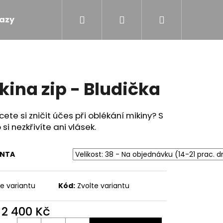
Hledat
Přihlášení
Nákupní
azy
Obchodní podmínky
Kontakty
košík
kina zip - Bludička
ete si zničit účes při oblékání mikiny? S
 si nezkřivíte ani vlásek.
ANTA
te variantu
Kód:
Zvolte variantu
d
2 400 Kč
 - TOULAVÝ BLÁZEN
ná