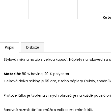
1 999 Kč
1 999 Kč
cena
Kate
Popis
Diskuze
Stylová mikina na zip s velkou kapucí. Náplety na rukávech a 
Materiál:
80 % bavlna, 20 % polyester
Celková délka mikiny je 69 cm, z toho náplety (rukáv, spodní
Protože látka je tvořena z mých obrazů, je na každé patrná orig
Barevné rozmístění se může s velikostmi mírně lišit.