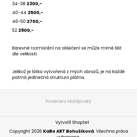
34-38
2300,-
40-44
2500,-
46-50
2700,-
52
2900,-
Barevné rozmístění na oblečení se může mírně lišit
dle velikosti.
Jelikož je látka vytvořená z mých obrazů, je na každé
patrná jedinečná struktura plátna.
Z
á
Povlečení Matějovský
p
a
Vytvořil Shoptet
t
í
Copyright 2026
KaBo ART Bohušíková
. Všechna práva
vyhrazena.