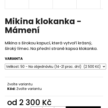
a
j
í
Mikina klokanka -
t
Mámení
?
Mikina s širokou kapucí, která vytvoří krásný,
široký límec. Na přední straně kapsa klokanka.
HLEDAT
VARIANTA
D
o
Zvolte variantu
p
Kód:
Zvolte variantu
o
r
od
2 300 Kč
u