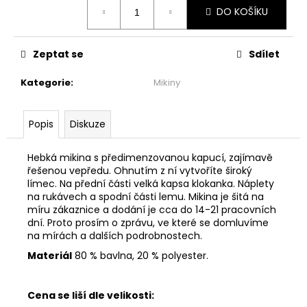
č
Měrná
DO KOŠÍKU
cena:
u
j
e
Zeptat se
Sdílet
m
e
Kategorie
:
Mikiny
ŠATY
Popis
Diskuze
PO
KOLENA
-
Hebká mikina s předimenzovanou kapucí, zajímavě
MÁVNUTÍ
řešenou vepředu. Ohnutím z ní vytvoříte široký
1
límec. Na přední části velká kapsa klokanka. Náplety
999
na rukávech a spodní části lemu. Mikina je šitá na
Kč
míru zákaznice a dodání je cca do 14-21 pracovních
dní. Proto prosím o zprávu, ve které se domluvíme
na mírách a dalších podrobnostech.
Materiál
80 % bavlna, 20 % polyester.
Cena se liší dle velikosti: