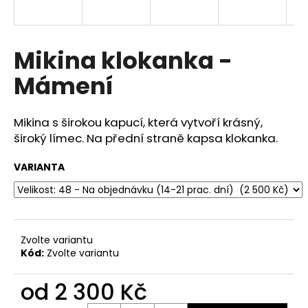
a
j
í
Mikina klokanka -
t
Mámení
?
Mikina s širokou kapucí, která vytvoří krásný,
široký límec. Na přední straně kapsa klokanka.
HLEDAT
VARIANTA
D
o
Zvolte variantu
p
Kód:
Zvolte variantu
o
r
od
2 300 Kč
u