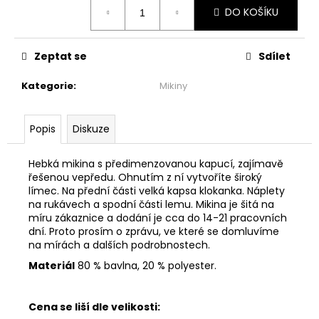
č
Měrná
DO KOŠÍKU
cena:
u
j
e
Zeptat se
Sdílet
m
e
Kategorie
:
Mikiny
BASIC
Popis
Diskuze
ZAVINOVACÍ
MIDI
SUKNĚ
Hebká mikina s předimenzovanou kapucí, zajímavě
-
řešenou vepředu. Ohnutím z ní vytvoříte široký
MINT
límec. Na přední části velká kapsa klokanka. Náplety
2
na rukávech a spodní části lemu. Mikina je šitá na
299
míru zákaznice a dodání je cca do 14-21 pracovních
Kč
dní. Proto prosím o zprávu, ve které se domluvíme
na mírách a dalších podrobnostech.
Materiál
80 % bavlna, 20 % polyester.
Cena se liší dle velikosti: