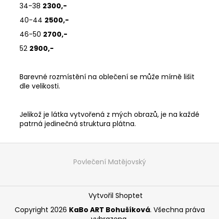
34-38
2300,-
40-44
2500,-
46-50
2700,-
52
2900,-
Barevné rozmístění na oblečení se může mírně lišit
dle velikosti.
Jelikož je látka vytvořená z mých obrazů, je na každé
patrná jedinečná struktura plátna.
Z
á
Povlečení Matějovský
p
a
Vytvořil Shoptet
t
í
Copyright 2026
KaBo ART Bohušíková
. Všechna práva
vyhrazena.