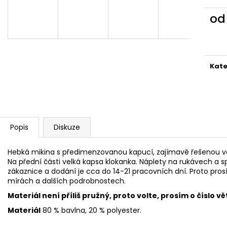
2 599 Kč
1 999 Kč
o
Měr
cena
Kate
Popis
Diskuze
Hebká mikina s předimenzovanou kapucí, zajímavě řešenou vep
Na přední části velká kapsa klokanka. Náplety na rukávech a sp
zákaznice a dodání je cca do 14-21 pracovních dní. Proto pro
mírách a dalších podrobnostech.
Materiál není příliš pružný, proto volte, prosím o číslo vě
Materiál
80 % bavlna, 20 % polyester.