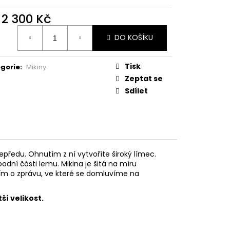
d
2 300 Kč
ná
DO KOŠÍKU
:
Tisk
gorie
:
Mikiny
Zeptat se
Sdílet
ředu. Ohnutím z ní vytvoříte široký límec.
odní části lemu. Mikina je šitá na míru
sím o zprávu, ve které se domluvíme na
tší velikost.