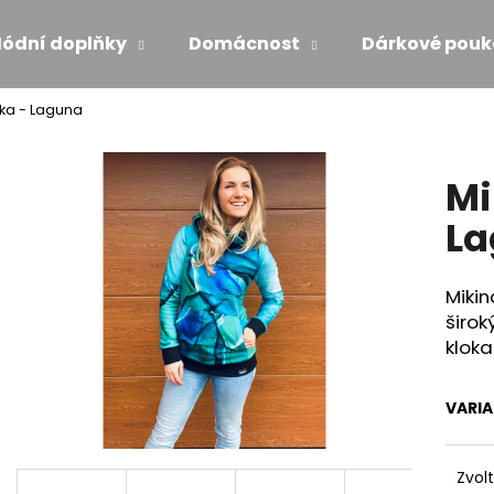
ódní doplňky
Domácnost
Dárkové pouk
nka - Laguna
Co potřebujete najít?
Mi
HLEDAT
La
Mikin
Doporučujeme
širok
kloka
VARI
MAXI ŠATY - NÁDECH A VÝDECH
ŠATY S VOLÁNE
Zvol