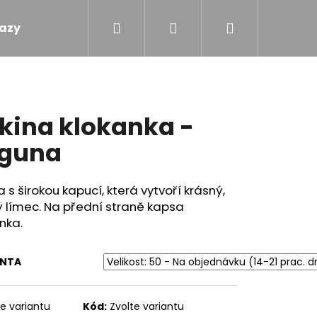
Hledat
Přihlášení
Nákupní
azy
Obchodní podmínky
Kontakty
košík
kina klokanka -
guna
a s širokou kapucí, která vytvoří krásný,
ý límec. Na přední straně kapsa
nka.
ANTA
M - MÁMENÍ
te variantu
Kód:
Zvolte variantu