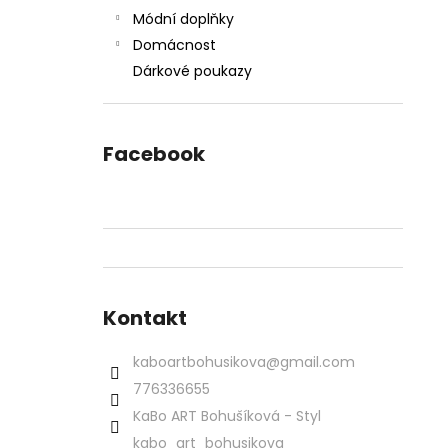
Módní doplňky
Domácnost
Dárkové poukazy
Facebook
Kontakt
kaboartbohusikova
@
gmail.com
776336655
KaBo ART Bohušíková - Styl
kabo_art_bohusikova