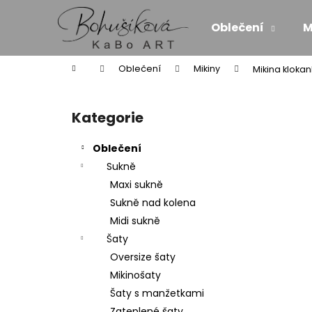
K
Přejít
na
o
Oblečení
M
obsah
Zpět
Zpět
š
do
do
í
Domů
Oblečení
Mikiny
Mikina kloka
k
obchodu
obchodu
P
o
Kategorie
Přeskočit
s
kategorie
t
Oblečení
r
Sukně
a
Maxi sukně
n
Sukně nad kolena
n
Midi sukně
í
Šaty
p
Oversize šaty
a
Mikinošaty
n
Šaty s manžetkami
ZAVINOVACÍ MIDI SUKNĚ/SATÉN - SÍLA
e
Zateplené šaty