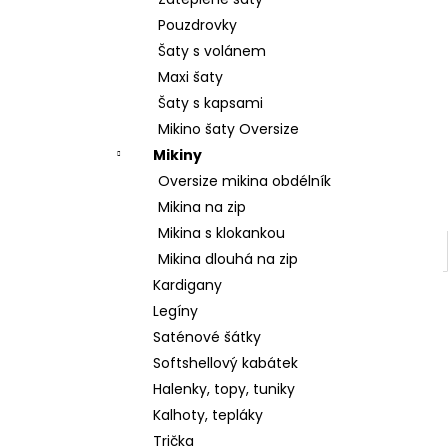
SRDCE
l
Pouzdrovky
2 799 Kč
Šaty s volánem
Maxi šaty
Šaty s kapsami
Mikino šaty Oversize
Mikiny
Oversize mikina obdélník
Mikina na zip
Mikina s klokankou
Mikina dlouhá na zip
Kardigany
Legíny
Saténové šátky
Softshellový kabátek
Halenky, topy, tuniky
Kalhoty, tepláky
Trička