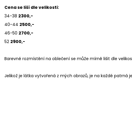
Cena se liší dle velikosti:
34-38
2300,-
40-44
2500,-
46-50
2700,-
52
2900,-
Barevné rozmístění na oblečení se může mírně lišit dle velikost
Jelikož je látka vytvořená z mých obrazů, je na každé patrná j