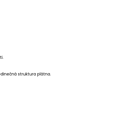
i.
edinečná struktura plátna.