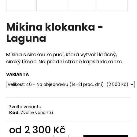
a
j
í
Mikina klokanka -
t
Laguna
?
Mikina s širokou kapucí, která vytvoří krásný,
široký límec. Na přední straně kapsa klokanka.
HLEDAT
VARIANTA
D
o
Zvolte variantu
p
Kód:
Zvolte variantu
o
r
od
2 300 Kč
u