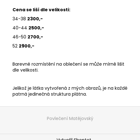
Cena se liší dle velikosti:
34-38
2300,-
40-44
2500,-
46-50
2700,-
52
2900,-
Barevné rozmístění na oblečení se může mírně lišit
dle velikosti.
Jelikož je látka vytvořená z mých obrazů, je na každé
patrná jedinečná struktura plátna.
Z
á
Povlečení Matějovský
p
a
Vytvořil Shoptet