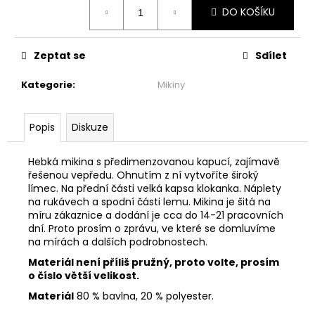
č
Měrná
DO KOŠÍKU
cena:
u
j
e
Zeptat se
Sdílet
m
e
Kategorie
:
Mikiny
ŠATY
Popis
Diskuze
S
VOLÁNEM
-
Hebká mikina s předimenzovanou kapucí, zajímavě
MÁMENÍ
řešenou vepředu. Ohnutím z ní vytvoříte široký
1
límec. Na přední části velká kapsa klokanka. Náplety
999
na rukávech a spodní části lemu. Mikina je šitá na
Kč
míru zákaznice a dodání je cca do 14-21 pracovních
dní. Proto prosím o zprávu, ve které se domluvíme
na mírách a dalších podrobnostech.
Materiál není příliš pružný, proto volte, prosím
o číslo větší velikost.
Materiál
80 % bavlna, 20 % polyester.