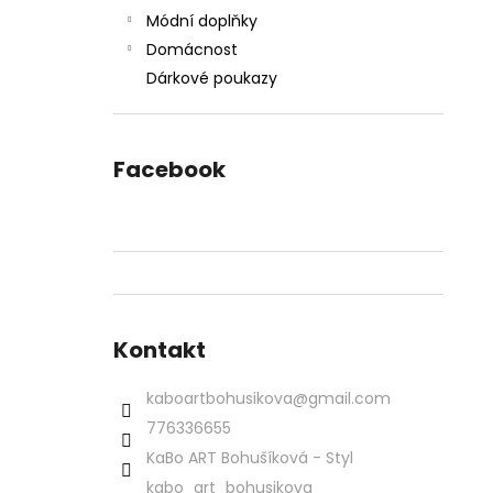
Módní doplňky
Domácnost
Dárkové poukazy
Facebook
Kontakt
kaboartbohusikova
@
gmail.com
776336655
KaBo ART Bohušíková - Styl
kabo_art_bohusikova