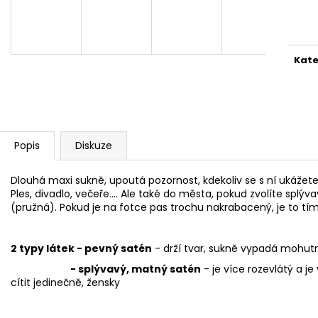
1 999 Kč
1 999 Kč
Měr
cena
Kate
Popis
Diskuze
Dlouhá maxi sukně, upoutá pozornost, kdekoliv se s ní ukážete.
Ples, divadlo, večeře.... Ale také do města, pokud zvolíte splý
(pružná). Pokud je na fotce pas trochu nakrabacený, je to tím, 
2 typy látek - pevný satén
- drží tvar, sukně vypadá mohutně
- splývavý, matný satén
- je více rozevlátý a j
cítit jedinečně, žensky