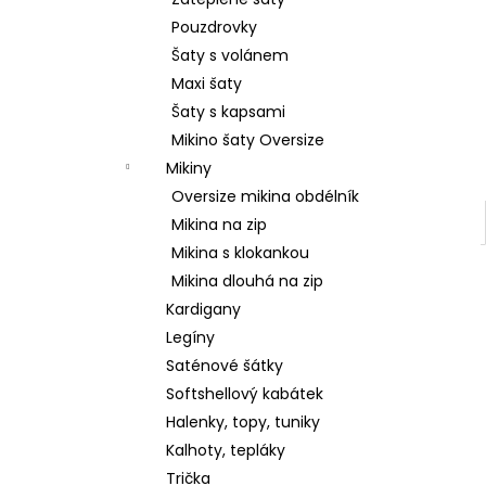
2 599 Kč
l
Pouzdrovky
Šaty s volánem
Maxi šaty
Šaty s kapsami
Mikino šaty Oversize
Mikiny
Oversize mikina obdélník
Mikina na zip
Mikina s klokankou
Mikina dlouhá na zip
Kardigany
Legíny
Saténové šátky
Softshellový kabátek
Halenky, topy, tuniky
Kalhoty, tepláky
Trička