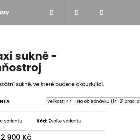
Hledat
Přihlášení
Nákupní
azy
Obchodní podmínky
Kontakty
košík
xi sukně -
ňostroj
tátní sukně, ve které budete okouzlující.
ANTA
te variantu
Kód:
Zvolte variantu
 - TOULAVÝ BLÁZEN
d
2 900 Kč