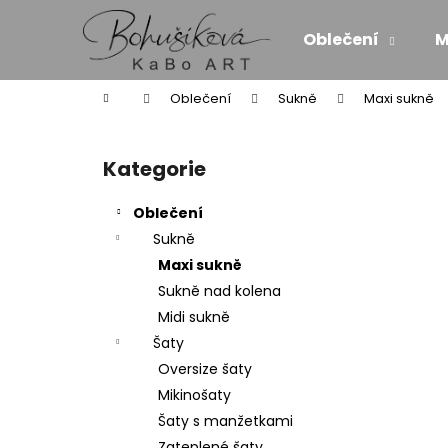
K
Přejít
na
o
Oblečení
M
obsah
Zpět
Zpět
š
do
do
í
Domů
Oblečení
Sukně
Maxi sukně
k
obchodu
obchodu
P
o
Kategorie
Přeskočit
s
kategorie
t
Oblečení
r
Sukně
a
Maxi sukně
n
Sukně nad kolena
n
Midi sukně
í
Šaty
p
Oversize šaty
a
Mikinošaty
n
Šaty s manžetkami
MAXI ŠATY - NÁDECH A VÝDECH
e
Zateplené šaty