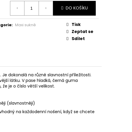
ná
DO KOŠÍKU
:
Tisk
gorie
:
Maxi sukně
Zeptat se
Sdílet
 Je dokonalá na různé slavnostní příležitosti.
vavější látku. V pase hladká, černá guma
že je o číslo větší velikost.
ji (slavnostněji)
e vhodný na každodenní nošení, když se chcete