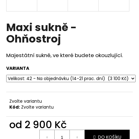
a
j
í
Maxi sukně -
t
Ohňostroj
?
Majestátní sukně, ve které budete okouzlující.
VARIANTA
HLEDAT
D
Zvolte variantu
o
Kód:
Zvolte variantu
p
o
od
2 900 Kč
r
u
Měrná
DO KOŠÍKU
cena: