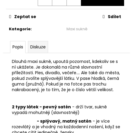
č
u
j
Zeptat se
Sdílet
e
m
Kategorie
:
Maxi sukně
e
Popis
Diskuze
BASIC
ZAVINOVACÍ
MIDI
Dlouhá maxi sukně, upoutá pozornost, kdekoliv se s
SUKNĚ
ní ukážete. Je dokonalá na různé slavnostní
-
příležitosti. Ples, divadlo, večeře.... Ale také do města,
MINT
pokud zvolíte splývavější látku. V pase hladká, černá
2
guma (pružná). Pokud je na fotce pas trochu
299
nakrabacený, je to tím, že je o číslo větší velikost.
Kč
2 typy látek - pevný satén
- drží tvar, sukně
vypadá mohutněji (slavnostněji)
- splývavý, matný satén
- je více
rozevlátý a je vhodný na každodenní nošení, když se
chcete cítit jedinečně, žensky