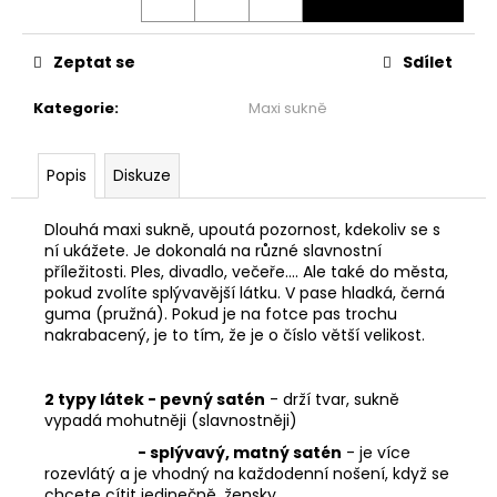
č
u
j
Zeptat se
Sdílet
e
m
Kategorie
:
Maxi sukně
e
Popis
Diskuze
ŠATY
PO
KOLENA
Dlouhá maxi sukně, upoutá pozornost, kdekoliv se s
-
ní ukážete. Je dokonalá na různé slavnostní
TOULAVÝ
příležitosti. Ples, divadlo, večeře.... Ale také do města,
BLÁZEN
pokud zvolíte splývavější látku. V pase hladká, černá
1
guma (pružná). Pokud je na fotce pas trochu
999
nakrabacený, je to tím, že je o číslo větší velikost.
Kč
2 typy látek - pevný satén
- drží tvar, sukně
vypadá mohutněji (slavnostněji)
- splývavý, matný satén
- je více
rozevlátý a je vhodný na každodenní nošení, když se
chcete cítit jedinečně, žensky