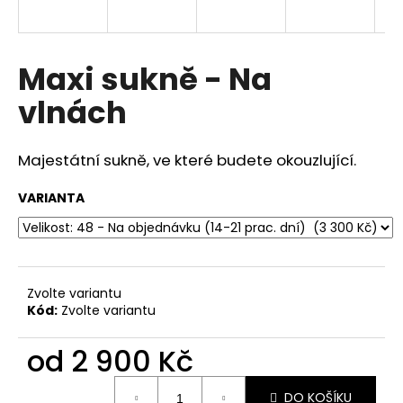
a
j
í
Maxi sukně - Na
t
vlnách
?
Majestátní sukně, ve které budete okouzlující.
VARIANTA
HLEDAT
D
Zvolte variantu
o
Kód:
Zvolte variantu
p
o
od
2 900 Kč
r
u
Měrná
DO KOŠÍKU
cena: