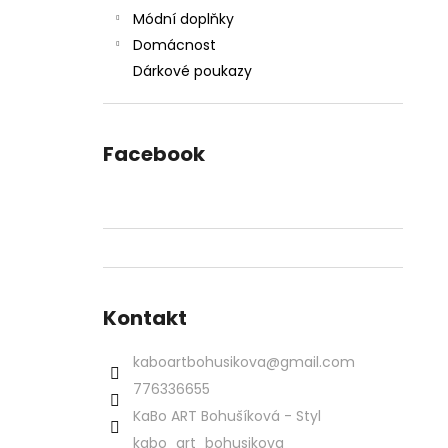
Módní doplňky
Domácnost
Dárkové poukazy
Facebook
Kontakt
kaboartbohusikova
@
gmail.com
776336655
KaBo ART Bohušíková - Styl
kabo_art_bohusikova