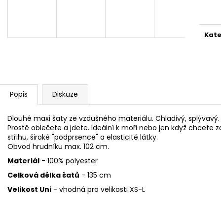
1 999 Kč
1 999 Kč
cena
Kate
Popis
Diskuze
Dlouhé maxi šaty ze vzdušného materiálu. Chladivý, splývavý. U
Prostě oblečete a jdete. Ideální k moři nebo jen když chcete za
střihu, široké "podprsence" a elasticitě látky.
Obvod hrudníku max. 102 cm.
Materiál
- 100% polyester
Celková délka šatů
- 135 cm
Velikost Uni
- vhodná pro velikosti XS-L