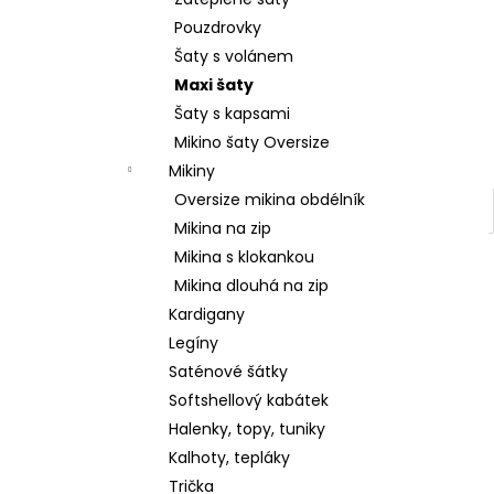
2 599 Kč
l
Pouzdrovky
Šaty s volánem
Maxi šaty
Šaty s kapsami
Mikino šaty Oversize
Mikiny
Oversize mikina obdélník
Mikina na zip
Mikina s klokankou
Mikina dlouhá na zip
Kardigany
Legíny
Saténové šátky
Softshellový kabátek
Halenky, topy, tuniky
Kalhoty, tepláky
Trička