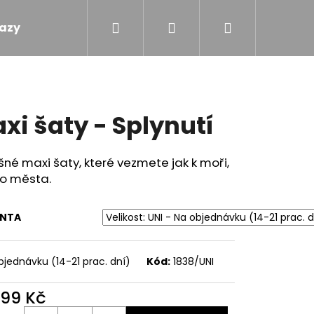
Hledat
Přihlášení
Nákupní
azy
Obchodní podmínky
Kontakty
košík
xi šaty - Splynutí
né maxi šaty, které vezmete jak k moři,
do města.
ANTA
bjednávku (14-21 prac. dní)
Kód:
1838/UNI
599 Kč
 - TOULAVÝ BLÁZEN
ná