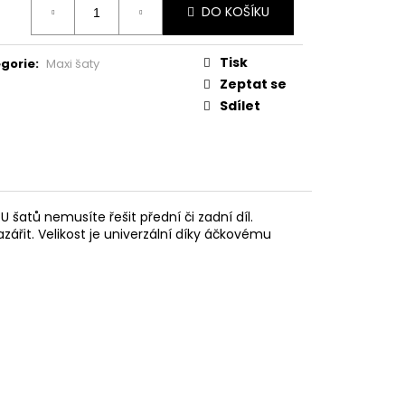
DO KOŠÍKU
:
Tisk
gorie
:
Maxi šaty
Zeptat se
Sdílet
 šatů nemusíte řešit přední či zadní díl.
zářit. Velikost je univerzální díky áčkovému