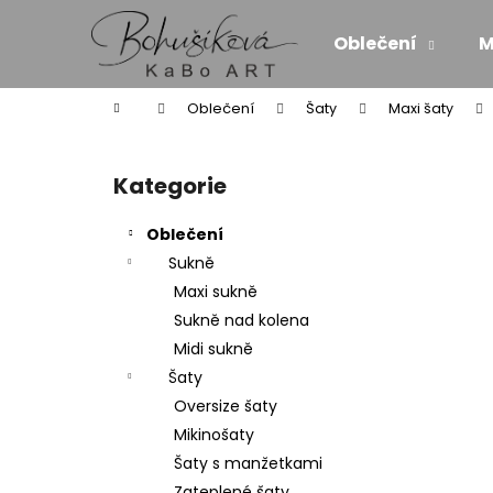
K
Přejít
na
o
Oblečení
M
obsah
Zpět
Zpět
š
do
do
í
Domů
Oblečení
Šaty
Maxi šaty
k
obchodu
obchodu
P
o
Kategorie
Přeskočit
s
kategorie
t
Oblečení
r
Sukně
a
Maxi sukně
n
Sukně nad kolena
n
Midi sukně
í
Šaty
p
Oversize šaty
a
Mikinošaty
n
Šaty s manžetkami
MAXI ŠATY - NÁDECH A VÝDECH
e
Zateplené šaty