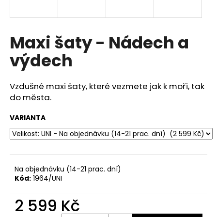
a
j
í
Maxi šaty - Nádech a
t
výdech
?
Vzdušné maxi šaty, které vezmete jak k moři, tak
do města.
HLEDAT
VARIANTA
D
o
Na objednávku (14-21 prac. dní)
p
Kód:
1964/UNI
o
r
2 599 Kč
u