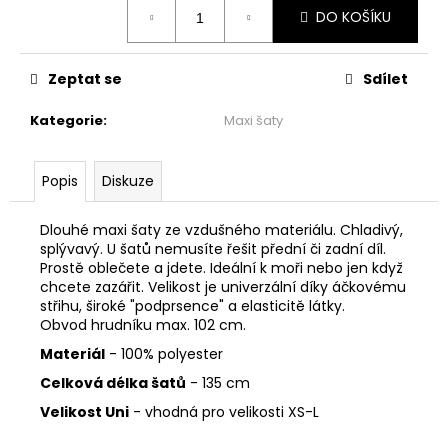
č
Měrná
DO KOŠÍKU
cena:
u
j
e
Zeptat se
Sdílet
m
e
Kategorie
:
Maxi šaty
ZAVINOVACÍ
Popis
Diskuze
MIDI
SUKNĚ/SATÉN
-
Dlouhé maxi šaty ze vzdušného materiálu. Chladivý,
SÍLA
splývavý. U šatů nemusíte řešit přední či zadní díl.
SRDCE
Prostě oblečete a jdete. Ideální k moři nebo jen když
2
chcete zazářit. Velikost je univerzální díky áčkovému
799
střihu, široké "podprsence" a elasticitě látky.
Kč
Obvod hrudníku max. 102 cm.
Materiál
- 100% polyester
Celková délka šatů
- 135 cm
Velikost Uni
- vhodná pro velikosti XS-L