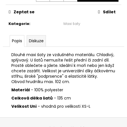
č
u
Zeptat se
Sdílet
j
e
Kategorie
:
Maxi šaty
m
e
Popis
Diskuze
ŠATY
S
Dlouhé maxi šaty ze vzdušného materiálu. Chladivý,
VOLÁNEM
splývavý. U šatů nemusíte řešit přední či zadní díl.
-
Prostě oblečete a jdete. Ideální k moři nebo jen když
MÁMENÍ
chcete zazářit. Velikost je univerzální díky áčkovému
1
střihu, široké "podprsence" a elasticitě látky.
999
Obvod hrudníku max. 102 cm.
Kč
Materiál
- 100% polyester
Celková délka šatů
- 135 cm
Velikost Uni
- vhodná pro velikosti XS-L
Z