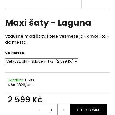
a
j
í
Maxi šaty - Laguna
t
?
Vzdušné maxi šaty, které vezmete jak k moři, tak
do města.
VARIANTA
HLEDAT
Skladem
(1 ks)
D
Kód:
1826/UNI
o
p
2 599 Kč
o
r
Měrná
u
DO KOŠÍKU
cena: