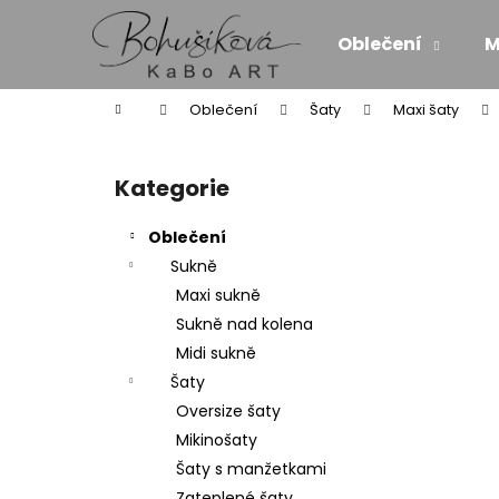
K
Přejít
na
o
Oblečení
M
obsah
Zpět
Zpět
š
do
do
í
Domů
Oblečení
Šaty
Maxi šaty
k
obchodu
obchodu
P
o
Kategorie
Přeskočit
s
kategorie
t
Oblečení
r
Sukně
a
Maxi sukně
n
Sukně nad kolena
n
Midi sukně
í
Šaty
p
Oversize šaty
a
Mikinošaty
n
Šaty s manžetkami
MAXI ŠATY - NÁDECH A VÝDECH
e
Zateplené šaty