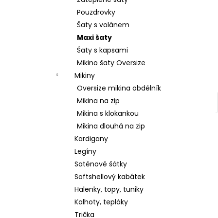
2 599 Kč
l
Pouzdrovky
Šaty s volánem
Maxi šaty
Šaty s kapsami
Mikino šaty Oversize
Mikiny
Oversize mikina obdélník
Mikina na zip
Mikina s klokankou
Mikina dlouhá na zip
Kardigany
Legíny
Saténové šátky
Softshellový kabátek
Halenky, topy, tuniky
Kalhoty, tepláky
Trička