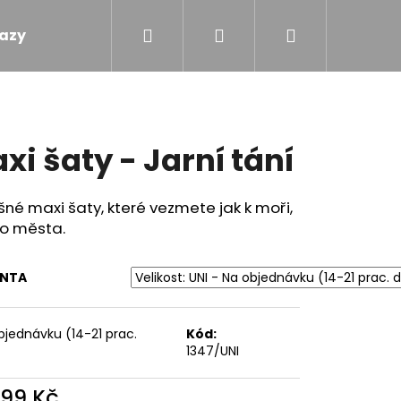
Hledat
Přihlášení
Nákupní
azy
Obchodní podmínky
Kontakty
košík
xi šaty - Jarní tání
né maxi šaty, které vezmete jak k moři,
do města.
ANTA
bjednávku (14-21 prac.
Kód:
1347/UNI
 - TOULAVÝ BLÁZEN
599 Kč