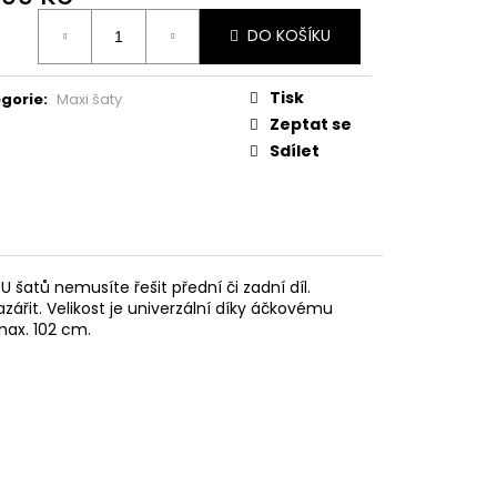
ná
DO KOŠÍKU
:
Tisk
gorie
:
Maxi šaty
Zeptat se
Sdílet
 šatů nemusíte řešit přední či zadní díl.
zářit. Velikost je univerzální díky áčkovému
ax. 102 cm.