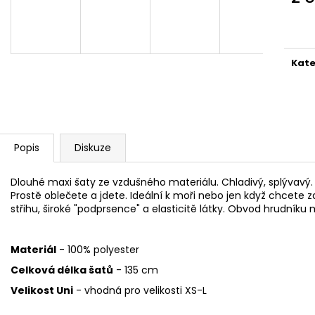
1 999 Kč
1 999 Kč
Měr
cena
Kate
Popis
Diskuze
Dlouhé maxi šaty ze vzdušného materiálu. Chladivý, splývavý. U
Prostě oblečete a jdete. Ideální k moři nebo jen když chcete za
střihu, široké "podprsence" a elasticitě látky.
Obvod hrudníku m
Materiál
- 100% polyester
Celková délka šatů
- 135 cm
Velikost Uni
- vhodná pro velikosti XS-L