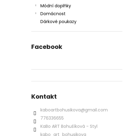
Módní doplňky
Domácnost
Dárkové poukazy
Facebook
Kontakt
kaboartbohusikova
@
gmail.com
776336655
KaBo ART Bohušíková - Styl
kabo_art_bohusikova