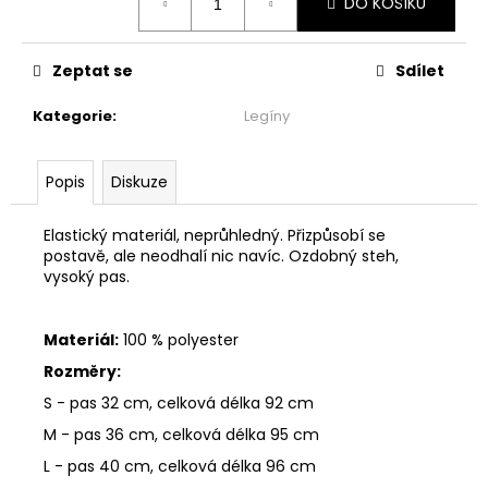
č
DO KOŠÍKU
cena:
u
j
Zeptat se
Sdílet
e
m
Kategorie
:
Legíny
e
Popis
Diskuze
ZAVINOVACÍ
MIDI
SUKNĚ/SATÉN
Elastický materiál, neprůhledný. Přizpůsobí se
-
postavě, ale neodhalí nic navíc. Ozdobný steh,
SÍLA
vysoký pas.
SRDCE
2
799
Materiál:
100 % polyester
Kč
Rozměry:
S - pas 32 cm, celková délka 92 cm
M - pas 36 cm, celková délka 95 cm
L - pas 40 cm, celková délka 96 cm