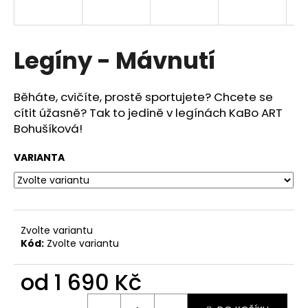
a
j
í
Legíny - Mávnutí
t
?
Běháte, cvičíte, prostě sportujete? Chcete se
cítit úžasně? Tak to jedině v legínách KaBo ART
Bohušíková!
VARIANTA
HLEDAT
D
Zvolte variantu
o
Kód:
Zvolte variantu
p
o
od
1 690 Kč
r
u
Měrná