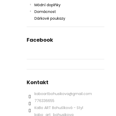
Módní doplňky
Domácnost
Dárkové poukazy
Facebook
Kontakt
kaboartbohusikova
@
gmail.com
776336655
KaBo ART Bohušíková - Styl
kabo_art_bohusikova