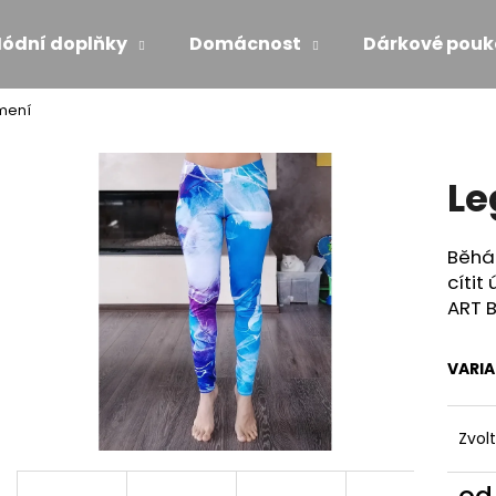
ódní doplňky
Domácnost
Dárkové pouk
mení
Co potřebujete najít?
Le
HLEDAT
Běhát
cítit
Doporučujeme
ART 
VARI
Zvol
MAXI ŠATY - NÁDECH A VÝDECH
ŠATY S VOLÁNE
o