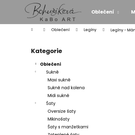
K
Přejít
na
o
Oblečení
M
obsah
Zpět
Zpět
š
do
do
í
Domů
Oblečení
Legíny
Legíny - Má
k
obchodu
obchodu
P
o
Kategorie
Přeskočit
s
kategorie
t
Oblečení
r
Sukně
a
Maxi sukně
n
Sukně nad kolena
n
Midi sukně
í
Šaty
p
Oversize šaty
a
Mikinošaty
n
Šaty s manžetkami
ZAVINOVACÍ MIDI SUKNĚ/SATÉN - SÍLA
e
Zateplené šaty