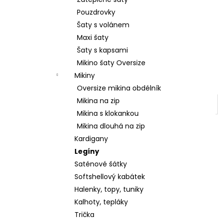
SRDCE
l
Pouzdrovky
2 799 Kč
Šaty s volánem
Maxi šaty
Šaty s kapsami
Mikino šaty Oversize
Mikiny
Oversize mikina obdélník
Mikina na zip
Mikina s klokankou
Mikina dlouhá na zip
Kardigany
Legíny
Saténové šátky
Softshellový kabátek
Halenky, topy, tuniky
Kalhoty, tepláky
Trička