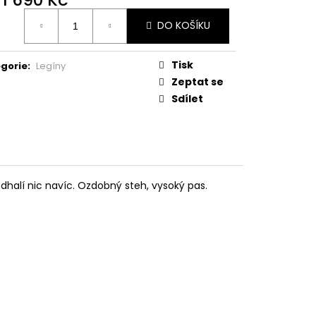
ná
DO KOŠÍKU
:
Tisk
gorie
:
Legíny
Zeptat se
Sdílet
odhalí nic navíc. Ozdobný steh, vysoký pas.