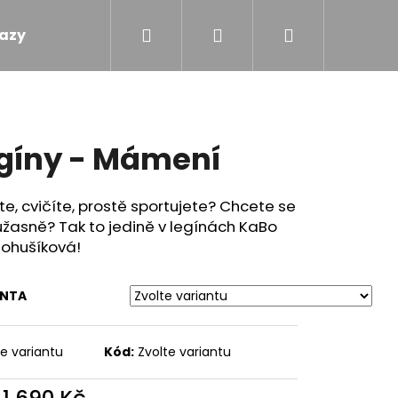
Hledat
Přihlášení
Nákupní
azy
Obchodní podmínky
Kontakty
košík
gíny - Mámení
e, cvičíte, prostě sportujete? Chcete se
 úžasně? Tak to jedině v legínách KaBo
Bohušíková!
ANTA
te variantu
Kód:
Zvolte variantu
M - MÁMENÍ
d
1 690 Kč