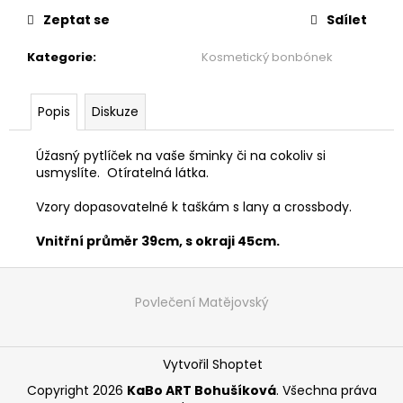
č
u
Zeptat se
Sdílet
j
Kategorie
:
Kosmetický bonbónek
e
m
e
Popis
Diskuze
MAXI
Úžasný pytlíček na vaše šminky či na cokoliv si
ŠATY
usmyslíte.
Otíratelná látka.
-
NÁDECH
Vzory dopasovatelné k taškám s lany a crossbody.
A
VÝDECH
Vnitřní průměr 39cm, s okraji 45cm.
2
599
Z
Kč
á
Povlečení Matějovský
p
a
Vytvořil Shoptet
t
í
Copyright 2026
KaBo ART Bohušíková
. Všechna práva