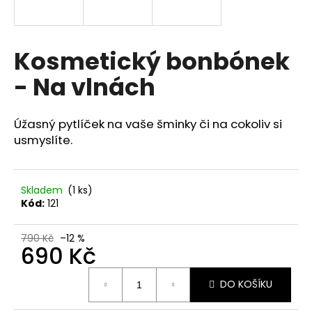
a
j
í
Kosmetický bonbónek
t
- Na vlnách
?
Úžasný pytlíček na vaše šminky či na cokoliv si
usmyslíte.
HLEDAT
Skladem
(1 ks)
Kód:
121
D
o
790 Kč
–12 %
690 Kč
p
o
Měrná
r
DO KOŠÍKU
cena:
u