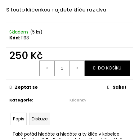
a
S touto klíčenkou najdete klíče raz dva.
j
í
t
Skladem
(5 ks)
Kód:
1193
?
250 Kč
Měrná
DO KOŠÍKU
cena:
HLEDAT
Zeptat se
Sdílet
D
Kategorie
:
Klíčenky
o
p
o
Popis
Diskuze
r
u
Také pořád hledáte a hledáte a ty klíče v kabelce