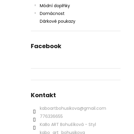
Módní doplňky
Domácnost
Dárkové poukazy
Facebook
Kontakt
kaboartbohusikova
@
gmail.com
776336655
KaBo ART Bohušíková - Styl
kabo_art_bohusikova