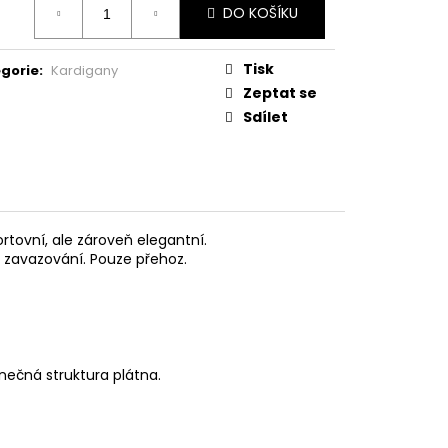
DO KOŠÍKU
:
Tisk
gorie
:
Kardigany
Zeptat se
Sdílet
ortovní, ale zároveň elegantní.
zavazování. Pouze přehoz.
inečná struktura plátna.