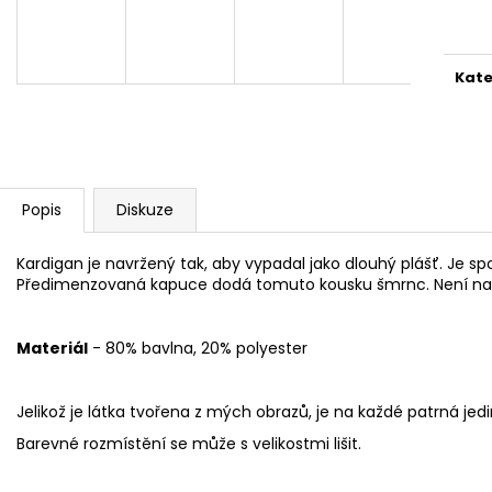
2 599 Kč
1 999 Kč
cena
Kate
Popis
Diskuze
Kardigan je navržený tak, aby vypadal jako dlouhý plášť. Je sp
Předimenzovaná kapuce dodá tomuto kousku šmrnc. Není na 
Materiál
- 80% bavlna, 20% polyester
Jelikož je látka tvořena z mých obrazů, je na každé patrná jed
Barevné rozmístění se může s velikostmi lišit.