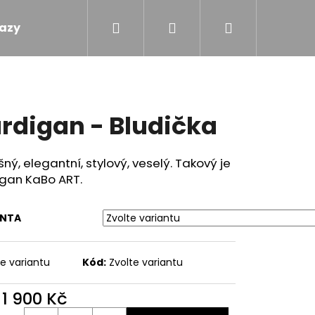
Hledat
Přihlášení
Nákupní
azy
Obchodní podmínky
Kontakty
košík
rdigan - Bludička
ný, elegantní, stylový, veselý. Takový je
igan KaBo ART.
ANTA
te variantu
Kód:
Zvolte variantu
d
1 900 Kč
M - MÁMENÍ
ná