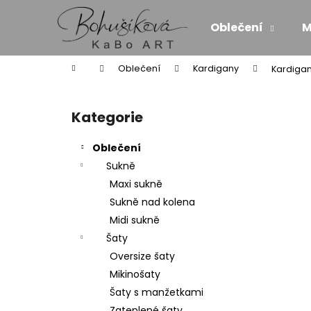
K
Přejít
na
o
Oblečení
M
obsah
Zpět
Zpět
š
do
do
í
Domů
Oblečení
Kardigany
Kardigan
k
obchodu
obchodu
P
o
Kategorie
Přeskočit
s
kategorie
t
Oblečení
r
Sukně
a
Maxi sukně
n
Sukně nad kolena
n
Midi sukně
í
Šaty
p
Oversize šaty
a
Mikinošaty
n
Šaty s manžetkami
ZAVINOVACÍ MIDI SUKNĚ/SATÉN - SÍLA
e
Zateplené šaty