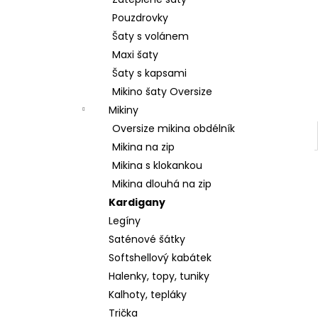
SRDCE
l
Pouzdrovky
2 799 Kč
Šaty s volánem
Maxi šaty
Šaty s kapsami
Mikino šaty Oversize
Mikiny
Oversize mikina obdélník
Mikina na zip
Mikina s klokankou
Mikina dlouhá na zip
Kardigany
Legíny
Saténové šátky
Softshellový kabátek
Halenky, topy, tuniky
Kalhoty, tepláky
Trička