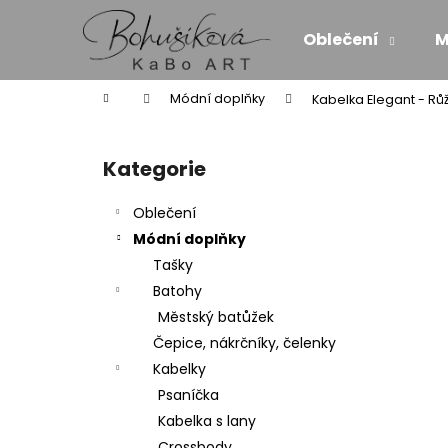
K
Přejít
na
o
Oblečení
M
obsah
Zpět
Zpět
š
do
do
í
Domů
Módní doplňky
Kabelka Elegant - Rů
k
obchodu
obchodu
P
o
Kategorie
Přeskočit
s
kategorie
t
Oblečení
r
Módní doplňky
a
Tašky
n
Batohy
n
Městský batůžek
í
Čepice, nákrčníky, čelenky
p
Kabelky
a
Psaníčka
n
Kabelka s lany
MAXI ŠATY - NÁDECH A VÝDECH
e
Crossbody