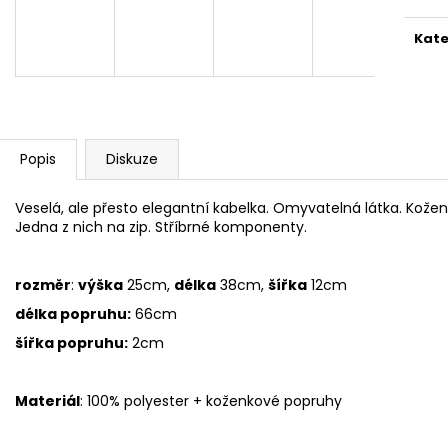
1 999 Kč
1 999 Kč
Kate
Popis
Diskuze
Veselá, ale přesto elegantní kabelka. Omyvatelná látka. Kožen
Jedna z nich na zip. Stříbrné komponenty.
rozměr
:
výška
25cm,
délka
38cm,
šířka
12cm
délka popruhu:
66cm
šířka popruhu:
2cm
Materiál
: 100% polyester + koženkové popruhy