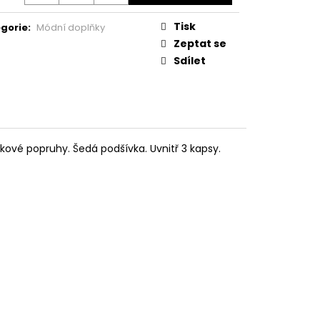
Tisk
gorie
:
Módní doplňky
Zeptat se
Sdílet
kové popruhy. Šedá podšívka. Uvnitř 3 kapsy.