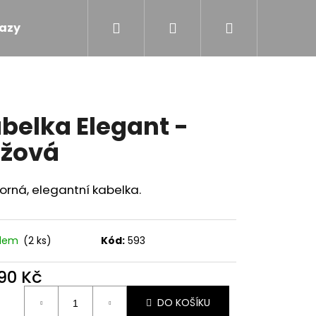
Hledat
Přihlášení
Nákupní
azy
Obchodní podmínky
Kontakty
košík
belka Elegant -
žová
orná, elegantní kabelka.
adem
(2 ks)
Kód:
593
990 Kč
ná
DO KOŠÍKU
 - TOULAVÝ BLÁZEN
: