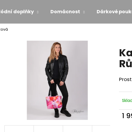
ódní doplňky
Domácnost
Dárkové pouk
žová
Co potřebujete najít?
Ka
HLEDAT
Rů
Prost
Doporučujeme
Skl
1 
Měr
ŠATY S VOLÁNEM - MÁMENÍ
ŠATY PO KOLENA
cena