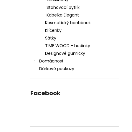
2 599 Kč
l
Stahovací pytlík
Kabelka Elegant
Kosmetický bonbónek
Klíčenky
Šátky
TIME WOOD - hodinky
Designové gumičky
Domácnost
Dárkové poukazy
Facebook