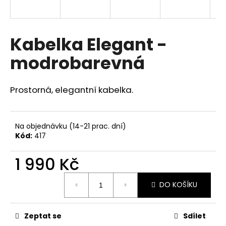
a
j
í
Kabelka Elegant -
t
modrobarevná
?
Prostorná, elegantní kabelka.
HLEDAT
Na objednávku (14-21 prac. dní)
Kód:
417
1 990 Kč
D
o
Měrná
p
DO KOŠÍKU
cena:
o
r
u
Zeptat se
Sdílet