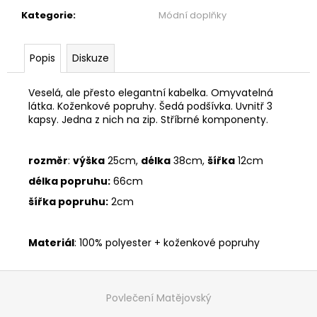
č
u
Kategorie
:
Módní doplňky
j
e
Popis
Diskuze
m
e
Veselá, ale přesto elegantní kabelka. Omyvatelná
látka. Koženkové popruhy. Šedá podšívka. Uvnitř 3
kapsy. Jedna z nich na zip. Stříbrné komponenty.
ŠATY
S
VOLÁNEM
-
rozměr
:
výška
25cm,
délka
38cm,
šířka
12cm
MÁMENÍ
délka popruhu:
66cm
1
999
šířka popruhu:
2cm
Kč
Materiál
: 100% polyester + koženkové popruhy
Z
á
Povlečení Matějovský
p