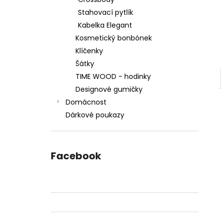
2 599 Kč
l
Stahovací pytlík
Kabelka Elegant
Kosmetický bonbónek
Klíčenky
Šátky
TIME WOOD - hodinky
Designové gumičky
Domácnost
Dárkové poukazy
Facebook