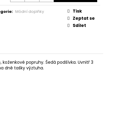
Tisk
gorie
:
Módní doplňky
Zeptat se
Sdílet
, koženkové popruhy. Šedá podšívka. Uvnitř 3
 na dně tašky výztuha.