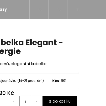
Hledat
Přihlášení
Nákupní
azy
Obchodní podmínky
Kontakty
košík
belka Elegant -
ergie
orná, elegantní kabelka.
bjednávku (14-21 prac. dní)
Kód:
591
990 Kč
ná
DO KOŠÍKU
 - TOULAVÝ BLÁZEN
: