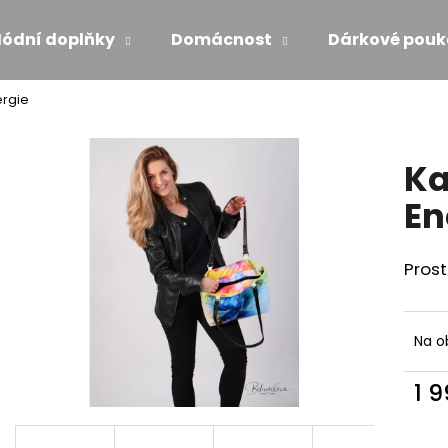
ódní doplňky
Domácnost
Dárkové pouk
ergie
Co potřebujete najít?
Ka
HLEDAT
En
Prost
Doporučujeme
Na o
1 
Měr
ŠATY S VOLÁNEM - MÁMENÍ
ŠATY PO KOLENA
cena