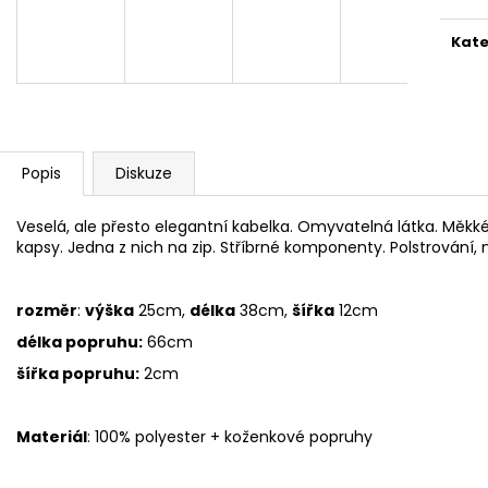
1 999 Kč
1 999 Kč
Kate
Popis
Diskuze
Veselá, ale přesto elegantní kabelka. Omyvatelná látka. Měkké
kapsy. Jedna z nich na zip. Stříbrné komponenty. Polstrování,
rozměr
:
výška
25cm,
délka
38cm,
šířka
12cm
délka popruhu:
66cm
šířka popruhu:
2cm
Materiál
: 100% polyester + koženkové popruhy