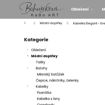
K
Přejít
na
o
Oblečení
M
obsah
Zpět
Zpět
š
do
do
í
Domů
Módní doplňky
Kabelka Elegant - En
k
obchodu
obchodu
P
o
Kategorie
Přeskočit
s
kategorie
t
Oblečení
r
Módní doplňky
a
Tašky
n
Batohy
n
Městský batůžek
í
Čepice, nákrčníky, čelenky
p
Kabelky
a
Psaníčka
n
Kabelka s lany
MAXI ŠATY - NÁDECH A VÝDECH
e
Crossbody